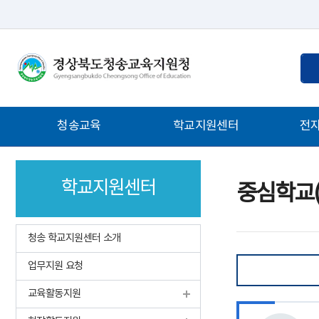
통
검
합
색
검
어
색
입
주
청송교육
학교지원센터
전
력
메
뉴
학교지원센터
중심학교(
청송 학교지원센터 소개
업무지원 요청
교육활동지원