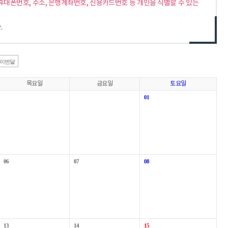
휴대폰번호, 주소, 은행계좌번호, 신용카드번호 등 개인을 식별할 수 있는
.
이번달
목요일
금요일
토요일
01
06
07
08
13
14
15