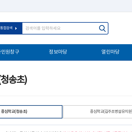
통합검색
자민원창구
정보마당
열린마당
청송초)
중심학교(청송초)
중심학교(길주초병설유치원