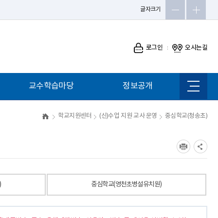
글자크기
로그인
오시는길
교수학습마당
정보공개
사이트
맵
학교지원센터
(신)수업 지원 교사 운영
중심학교(청송초)
)
중심학교(영천초병설유치원)