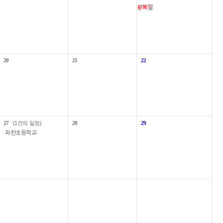
광복절
20
21
22
27
(1건의 일정)
28
29
· 파천초등학교