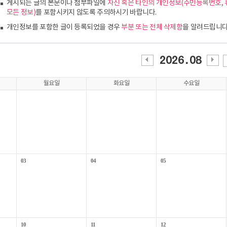
게시되는 글의 본문이나 첨부파일에
자신 혹은 타인의 개인정보(주민등록번호, 
모든 정보)
를 포함시키지 않도록 주의하시기 바랍니다.
개인정보를 포함한 글이 등록되었을 경우
부분 또는 전체 삭제함
을 알려드립니다
이전
다음
월
월
월요일
화요일
수요일
03
04
05
10
11
12