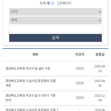
전체
46
건
1
/5페이지
검색
제목
작성자
등록일
2025.04.
경상북도교육청 학교시설·설비 기준
안승완
10
경상북도교육청 시설사업 표준절차 모델
2025.04.
안승완
개정
02
경상북도교육청 학교시설 수선주기 기준
2023.12.
안승완
안내
04
경상북도교육청 시설사업 표준절차 모델 2
2026.06.