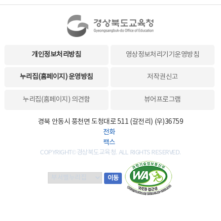
개인정보처리방침
영상정보처리기기운영방침
누리집(홈페이지) 운영방침
저작권신고
누리집(홈페이지) 의견함
뷰어프로그램
경북 안동시 풍천면 도청대로 511 (갈전리) (우)36759
전화
팩스
COPYRIGHT©경상북도교육청. ALL RIGHTS RESERVED.
부
이동
서
별
누