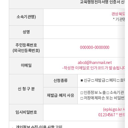
교육행정전자서명 인증서 신청
경상북도O
소속기관명)
* 기관명
성명
주민등록번호
000000-0000000
(외국인등록번호)
abcd@hanmail.net
이메일
-작성한 이메일로 인가코드가 발송됩니다.
신청종류
■ 신규 □ 재발급 □ 폐지 □ 효
신 청 구 분
□ 인증정보 노출 □ 소속기관 
재발급·폐지 사유
□ 저장매체파손 또는 비밀번호 분
(epki.go.k
임시비밀번호
01234567 * 
개인정보 수집·이용 사항 고지