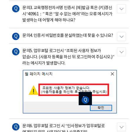
문의3. 교육행정전자서명 인증서 (재)발급 혹은 (키)갱신
시“40961：” 혹은 “알 수 없는 에러”라는 오류 메시지가
발생하는 데 어떻게 해야 하나요?
문의4. 인증서 비밀번호를 분실하였는데 찾을 수 있나요?
문의5. 업무포털 로그인시 “조회된 사용자 정보가
없습니다. (사용자 등록을 하신 뒤 로그인하여 주십시오.)”
라는 메시지가 발생합니다.
이미지
이미지
이미지
이미지
이미지
확대보기
확대보기
확대보기
확대보기
확대보기
문의6. 업무포털 로그인 시 “인사정보가 업무포털로