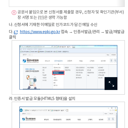
공문서 붙임으로 본 신청서를 제출할 경우, 신청자 및 확인기관(부서)
장 서명 또는 (인)은 생략 가능함
나. 신청서에 기재한 이메일로 인가코드가 담긴 메일 수신
다.
https://www.epki.go.kr
접속 → 인증서발급/관리 → 발급/재발급
클릭
이미지
이미지
이미지
이미지
이미지
확대보기
확대보기
확대보기
확대보기
확대보기
라. 인증서 발급 모듈(HTML5 형태)을 설치