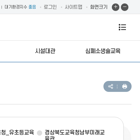
화
화
로그인
사이트맵
화면크기
대기환경지수
좋음
면
면
확
축
전
대
소
체
시설대관
심폐소생술교육
메
공
인
유
쇄
하
뉴
기
열
육청_유초등교육
경상북도교육청남부미래교
육관