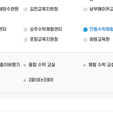
해양수련원
김천교육지원청
남부메이커
센터
상주수학체험센터
안동수학체
포항교육지원청
화랑교육원
 종이비행기
융합 수학 교실
체험 수학 교
2파이(π)데이