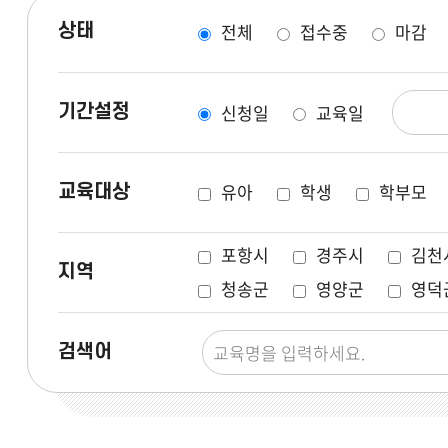
전체
접수중
마감
상태
신청일
교육일
기간설정
유아
학생
학부모
교육대상
포항시
경주시
김천
지역
청송군
영양군
영덕
검색어