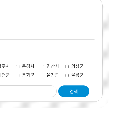
음
상주시
문경시
경산시
의성군
예천군
봉화군
울진군
울릉군
검색