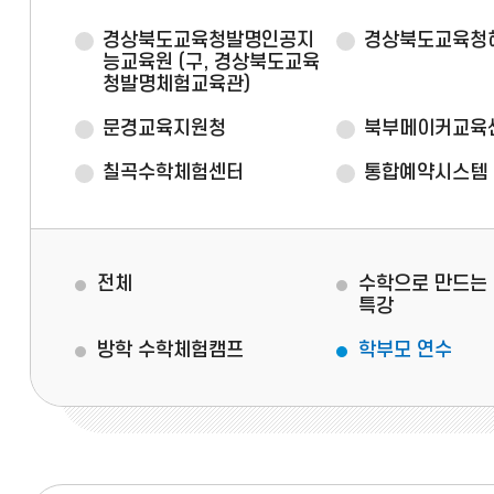
경상북도교육청발명인공지
경상북도교육청
능교육원
(구, 경상북도교육
청발명체험교육관)
문경교육지원청
북부메이커교육
칠곡수학체험센터
통합예약시스템
전체
수학으로 만드는
특강
방학 수학체험캠프
학부모 연수