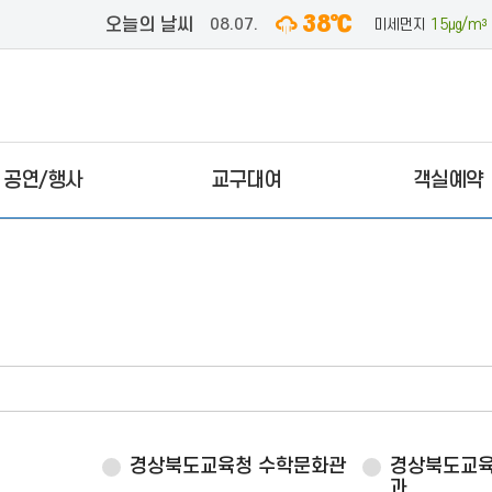
38℃
오늘의 날씨
08.07.
미세먼지
15㎍/m³
공연/행사
교구대여
객실예약
경상북도교육청 수학문화관
경상북도교
과