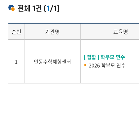
전체
1
건 (
1
/1)
순번
기관명
교육명
교육목록
교육
리스트
[ 집합 ] 학부모 연수
(순번,
1
안동수학체험센터
2026 학부모 연수
기관명,
체험명,
운영기간,
접수기간,
교육대상,
신청가능자,
신청방법,
예약상태)