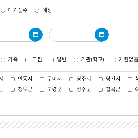
대기접수
예정
~
가족
교원
일반
기관(학교)
제한없
시
안동시
구미시
영주시
영천시
군
청도군
고령군
성주군
칠곡군