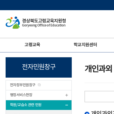
주
고령교육
학교지원센터
메
뉴
전자민원창구
개인과외
전자정부민원창구
행정서비스헌장
학원/교습소 관련 민원