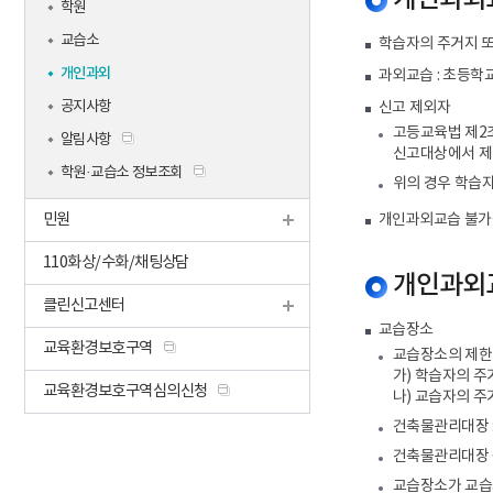
개인과외
학원
교습소
학습자의 주거지 또
개인과외
과외교습 : 초등학
공지사항
신고 제외자
고등교육법 제2조
알림사항
신고대상에서 제
학원·교습소 정보조회
위의 경우 학습자
민원
개인과외교습 불가능
110화상/수화/채팅상담
개인과외교
클린신고센터
교습장소
교육환경보호구역
교습장소의 제한
가) 학습자의 주
교육환경보호구역심의신청
나) 교습자의 
건축물관리대장 :
건축물관리대장 상
교습장소가 교습자