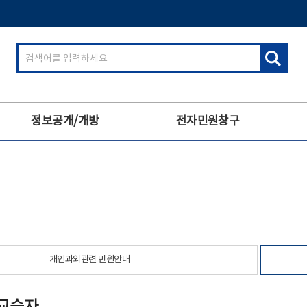
검
색
어
입
력
정보공개/개방
전자민원창구
개인과외관련 민원안내