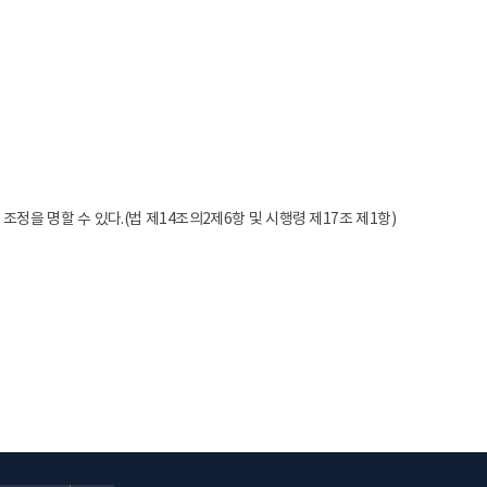
을 명할 수 있다.(법 제14조의2제6항 및 시행령 제17조 제1항)