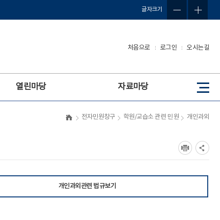
글자크기
처음으로
로그인
오시는길
열린마당
자료마당
사
이
트
전자민원창구
학원/교습소 관련 민원
개인과외
맵
개인과외관련 법규보기