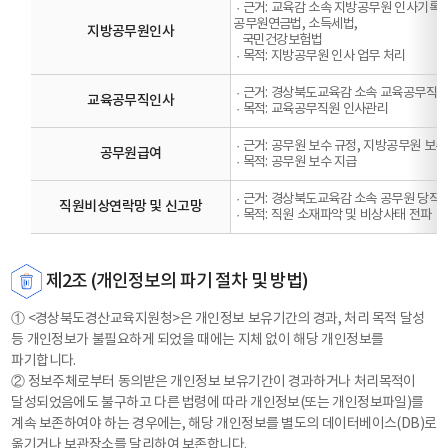
·
근거: 교육감 소속 지방공무원 인사기록ㆍ
공무원연금법, 소득세법,
지방공무원인사
국민건강보험법
·
목적: 지방공무원 인사 업무 처리
·
근거: 경상북도교육감 소속 교육공무직
교육공무직인사
·
목적: 교육공무직원 인사관리
·
근거: 공무원 보수 규정, 지방공무원 보수
공무원급여
·
목적: 공무원 보수 지급
·
근거: 경상북도교육감 소속 공무원 당직 
직원비상연락망 및 신고망
·
목적: 직원 소재파악 및 비상사태 전파
제2조 (개인정보의 파기 절차 및 방법)
① <경상북도경산교육지원청>은 개인정보 보유기간의 경과, 처리 목적 달성
등 개인정보가 불필요하게 되었을 때에는 지체 없이 해당 개인정보를
파기합니다.
② 정보주체로부터 동의받은 개인정보 보유기간이 경과하거나 처리목적이
달성되었음에도 불구하고 다른 법령에 따라 개인정보(또는 개인정보파일)를
계속 보존하여야 하는 경우에는, 해당 개인정보를 별도의 데이터베이스(DB)로
옮기거나 보관장소를 달리하여 보존합니다.