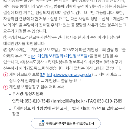
⑥ 자동화된 결정이 이루어진다는 사실에 대해 정보주체의 동의를 받았거나,
계약 등을 통해 미리 알린 경우, 법률에 명확히 규정이 있는 경우에는 자동화된
결정에 대한 거부는 인정되지 않으며 설명 및 검토 요구만 가능합니다. 또한,
자동화된 결정에 대한 거부・설명 요구는 다른 사람의 생명・신체・재산과 그
밖의 이익을 부당하게 침해할 우려가 있는 등 정당한 사유가 있는 경우에는 그
요구가 거절될 수 있습니다.
⑦ <경상북도경산교육지원청>은 권리 행사를 한 자가 본인이거나 정당한
대리인인지를 확인합니다.
⑧ 정보주체는 「개인정보 보호법」 제35조에 따른 개인정보의 열람 청구를
아래의 부서 또는
개인정보위원회<개인정보포털>
을 통해 신청할 수
있습니다. <경상북도경산교육지원청>은 정보주체의 개인정보 열람청구가
신속하게 처리되도록 노력하겠습니다. 처리 절차는 아래 그림과 같습니다.
개인정보보호 포털(
http://www.privacy.go.kr
) → 개인서비스 →
정보주체 권리행사 → 개인정보 열람 등 요구
개인정보 열람청구 접수·처리 부서
부서명: 행정지원과
연락처: 053-810-7546 / iambz00@gbe.kr / FAX) 053-810-7589
「개인정보 처리 방법에 관한 고시」 별지 제8호 개인정보 열람 요구서
활용