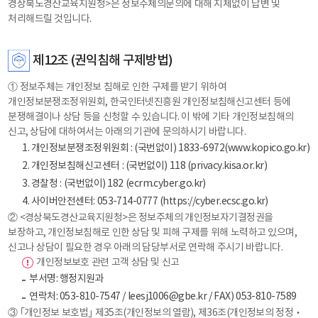
경상북도경산교육지원청>은 정보주체의문의에 대해 지체없이 답변 및
처리해드릴 것입니다.
제12조 (권익침해 구제방법)
① 정보주체는 개인정보 침해로 인한 구제를 받기 위하여
개인정보분쟁조정위원회, 한국인터넷진흥원 개인정보침해신고센터 등에
분쟁해결이나 상담 등을 신청할 수 있습니다. 이 밖에 기타 개인정보침해의
신고, 상담에 대하여서는 아래의 기관에 문의하시기 바랍니다.
1. 개인정보분쟁조정위원회 : (국번없이) 1833-6972(www.kopico.go.kr)
2. 개인정보침해신고센터 : (국번없이) 118 (privacy.kisa.or.kr)
3. 경찰청 : (국번없이) 182 (ecrm.cyber.go.kr)
4. 사이버안전센터: 053-714-0777 (https://cyber.ecsc.go.kr)
② <경상북도경산교육지원청>은 정보주체의 개인정보자기결정권을
보장하고, 개인정보침해로 인한 상담 및 피해 구제를 위해 노력하고 있으며,
신고나 상담이 필요한 경우 아래의 담당부서로 연락해 주시기 바랍니다.
개인정보보호 관련 고객 상담 및 신고
부서명: 행정지원과
연락처: 053-810-7547 / leesj1006@gbe.kr / FAX) 053-810-7589
③ ｢개인정보 보호법｣ 제35조(개인정보의 열람), 제36조(개인정보의 정정‧