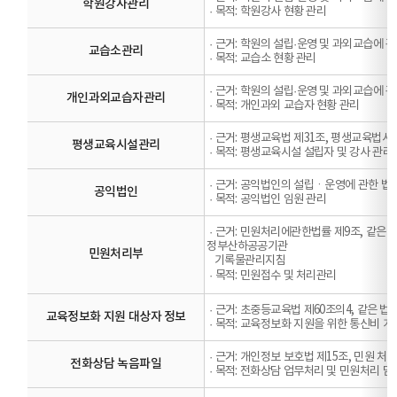
학원강사관리
·
목적: 학원강사 현황 관리
·
근거: 학원의 설립·운영 및 과외교습에 관
교습소관리
·
목적: 교습소 현황 관리
·
근거: 학원의 설립·운영 및 과외교습에 관
개인과외교습자관리
·
목적: 개인과외 교습자 현황 관리
·
근거: 평생교육법 제31조, 평생교육법시
평생교육시설관리
·
목적: 평생교육시설 설립자 및 강사 관리
·
근거: 공익법인의 설립ㆍ운영에 관한 법
공익법인
·
목적: 공익법인 임원 관리
·
근거: 민원처리에관한법률 제9조, 같은 법
정부산하공공기관
민원처리부
기록물관리지침
·
목적: 민원접수 및 처리관리
·
근거: 초중등교육법 제60조의4, 같은 법 
교육정보화 지원 대상자 정보
·
목적: 교육정보화 지원을 위한 통신비 개
·
근거: 개인정보 보호법 제15조, 민원 처
전화상담 녹음파일
·
목적: 전화상담 업무처리 및 민원처리 담