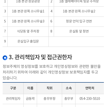
1
1층 본관 정문광장
2
1층 엘레베이터쪽 뒷문 주차장
3
1층 본관 왼쪽 소나무숲1
4
1층 본관 왼쪽 소나무숲2
5
1층 본관 왼쪽 소나무숲3
6
정문 언덕 입구 전면
7
식당동 옆 주차장
8
온실동 앞 정면
9
온실입구 출입문
3. 관리책임자 및 접근권한자
정보주체의 영상정보를 보호하고 개인영상정보와 관련한 불만을
처리하기 위하여 아래와 같이 개인영상정보 보호책임자를 두고
있습니다.
구분
이름
직위
소속
연락처
관리책임자
금동락
총무부장
총무부
054-230-5510