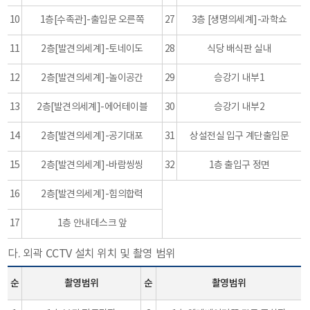
10
1층[수족관]-출입문 오른쪽
27
3층 [생명의세계]-과학쇼
11
2층[발견의세계]-토네이도
28
식당 배식판 실내
12
2층[발견의세계]-놀이공간
29
승강기 내부1
13
2층[발견의세계]-에어테이블
30
승강기 내부2
14
2층[발견의세계]-공기대포
31
상설전실 입구 계단출입문
15
2층[발견의세계]-바람씽씽
32
1층 출입구 정면
16
2층[발견의세계]-힘의합력
17
1층 안내데스크 앞
다. 외곽 CCTV 설치 위치 및 촬영 범위
순
촬영범위
순
촬영범위