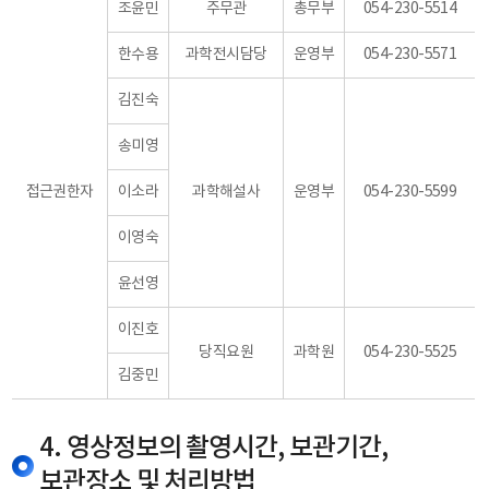
조윤민
주무관
총무부
054-230-5514
한수용
과학전시담당
운영부
054-230-5571
김진숙
송미영
접근권한자
이소라
과학해설사
운영부
054-230-5599
이영숙
윤선영
이진호
당직요원
과학원
054-230-5525
김중민
4. 영상정보의 촬영시간, 보관기간,
보관장소 및 처리방법