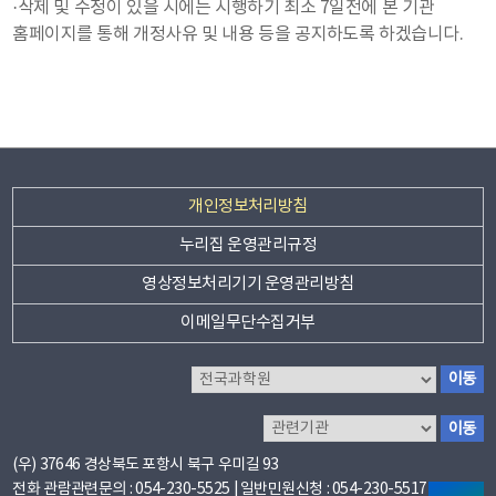
·삭제 및 수정이 있을 시에는 시행하기 최소 7일전에 본 기관
홈페이지를 통해 개정사유 및 내용 등을 공지하도록 하겠습니다.
부
개인정보처리방침
서
누리집 운영관리규정
타
영상정보처리기기 운영관리방침
누
시
교
이메일무단수집거부
리
도
육
지
집
전
이동
교
청/
국
방
관
이동
육
과
직
자
련
학
(우) 37646 경상북도 포항시 북구 우미길 93
청
기
원
속
전화
관람관련문의 : 054-230-5525 | 일반민원신청 : 054-230-5517