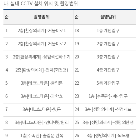
나. 실내 CCTV 설치 위치 및 촬영범위
순
촬영범위
순
촬영범위
1
2층[환상의세계]-거울미로1
18
1층 계단입구
2
2층[환상의세계]-거울미로2
19
2층 계단입구
3
2층[환상의세계]-꽃잎색깔바꾸기
20
3층 계단입구
4
2층[환상의세계]-전체(회전용)
21
4층 계단입구
5
3층[테크노타운]-출입문
22
5층 계단입구
6
3층[테크노타운]-과학쇼
23
1층 [수족관]-계단입구
7
3층[테크노타운]-뒷문
24
3층 [생명의세계]-신경세포
8
3층[테크노타운]-인터넷망원리
25
3층 [생명의세계]-생명의탄생
9
1층[수족관]-출입문 왼쪽
26
3층 [생명의세계]-뇌모형