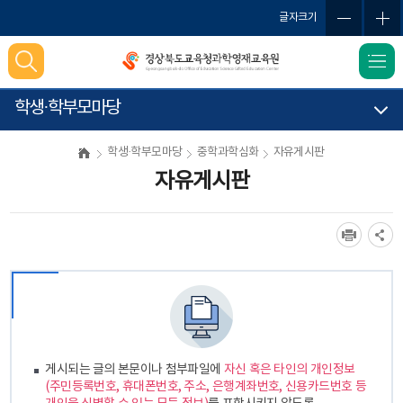
메
글자크기
인
메
뉴
바
학생·학부모마당
로
가
학생·학부모마당
중학과학심화
자유게시판
기
자유게시판
게시되는 글의 본문이나 첨부파일에
자신 혹은 타인의 개인정보
(주민등록번호, 휴대폰번호, 주소, 은행계좌번호, 신용카드번호 등