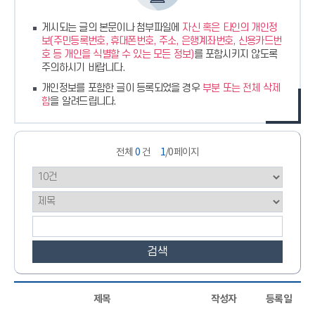
유
밴
역
게시되는 글의 본문이나 첨부파일에
자신 혹은 타인의 개인정
드
영
보(주민등록번호, 휴대폰번호, 주소, 은행계좌번호, 신용카드번
펼
호 등 개인을 식별할 수 있는 모든 정보)
를 포함시키지 않도록
주의하시기 바랍니다.
역
치
개인정보를 포함한 글이 등록되었을 경우
부분 또는 전체 삭제
닫
함
을 알려드립니다.
기
기
전체
0
건
1
/0페이지
검색
제목
작성자
등록일