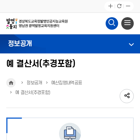
정보공개
예 결산서(추경포함)
HOME
정보공개
예산집행내역공표
예 결산서(추경포함)
SN
페
공
트
네
SNS
이
위
이
유
공
스
터
버
영
북