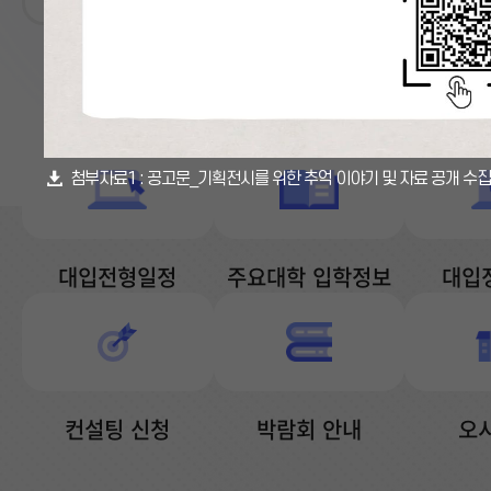
마감
(가
첨부자료1 :
공고문_기획전시를 위한 추억 이야기 및 자료 공개 수집.
칭)
경
북
교
육
대입전형일정
주요대학 입학정보
대입
박
물
관
기
획
전
시
컨설팅 신청
박람회 안내
오
를
위
한