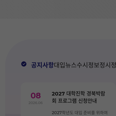
추
억
이
야
기
및
관
련
자
료
공
개
수
공지사항
대입뉴스
수시정보
정시
집.
시
대
별
학
교
2027 대학진학 경북박람
08
현
회 프로그램 신청안내
장
2026.06
의
변
2027학년도 대입 준비를 위하여
화