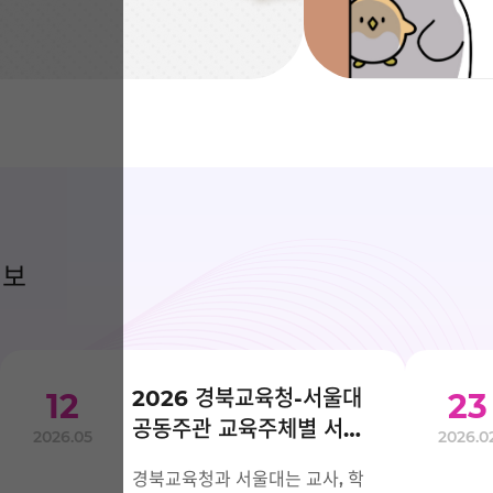
of
education
Digital
Library).
전
자
책/
오
디
오
북
구
독
정보
서
비
스
오
픈.
17
2026 경북교육청-서울대
12
23
만
권
공동주관 교육주체별 서울
2026.05
2026.0
의
대 입시설명회
도
경북교육청과 서울대는 교사, 학
서