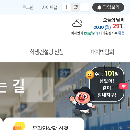
팝업보기
로그인
사이트맵
오늘의 날씨
29
℃
08.10 (월)
미세먼지
19㎍/m³
대기환경지수
좋음
학생컨설팅 신청
대학박람회
101
수능
일
는 길
남았어!
같이
힘내자구!
운영
온라인상담 신청