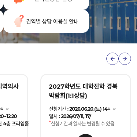
권역별 상담 이용실 안내
프
프
로
로
그
그
 지역의사
2027학년도 대학진학 경북
램
램
박람회(1:1상담)
신
신
청
청
9시 ~
신청기간 : 2026.06.20.(토) 14시 ~
이
다
20~12:20
일시 : 2026/07/11, 17/
*
관 4층 프라임홀
신청기간과 일자는 변경될 수 있음
전
음