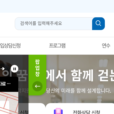
입상담신청
프로그램
연수
팝
업
의 꿈 곁에서 함께 걷
사
창
이
닫
드
(가칭)경북교육박물관 기획전시 관련 추억 이야기 및 관련 자료 공개 수집
경상북도교육청 전자도서관 구독형 전자자료 서비스 
기
팝
경북진학지원센터가 당신의 미래를 함께 설계합니다.
업
정
지
화상상담 신청
전화상담 신청