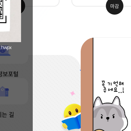
마감
마감
bookers
hwpx
경
상
북
도
교
정보포털
육
청
전
자
도
서
관
시는 길
(Gyeongsangbuk-
do
office