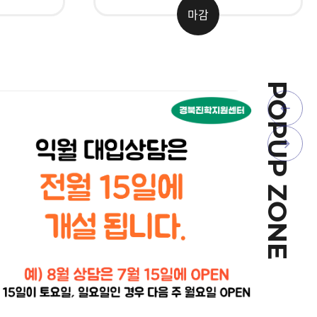
마감
POPUP ZONE
(가
첨부자료1 :
공고문_기획전시를 위한 추억 이야기 및 자료
팝
칭)
경
업
북
팝
이
교
업
육
전
박
다
물
음
관
기
획
전
시
를
위
한