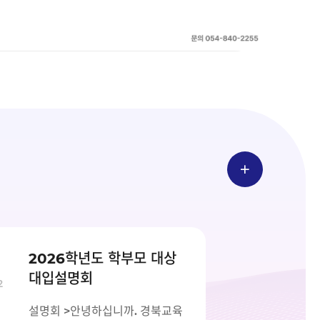
추
억
이
야
기
및
관
련
자
료
공
개
수
공
집.
시
지
대
사
별
학
항
교
2026학년도 학부모 대상
더
현
대입설명회
장
보
2
의
기
변
설명회 >안녕하십니까. 경북교육
화