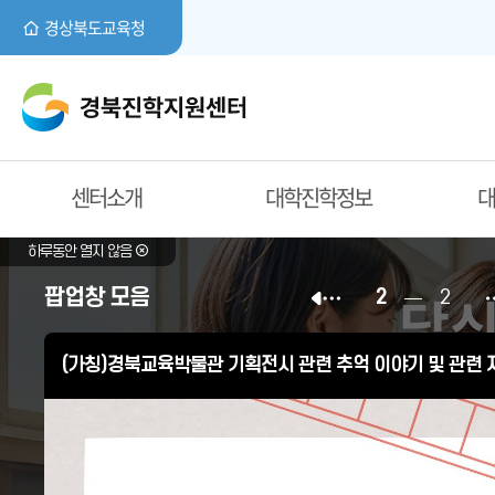
경상북도교육청
센터소개
대학진학정보
대
하루동안 열지 않음
팝업창 모음
2
2
당신
대면상담 신청