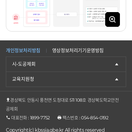
이
이
이
이
이
이
이
이
이
이
이
이
미
미
미
미
미
미
미
미
미
미
미
미
학
지
지
지
지
지
지
지
지
지
지
지
지
생
확
확
확
확
확
확
확
확
확
확
확
확
:
대
대
대
대
대
대
대
대
대
대
대
대
개인정보처리방침
영상정보처리기기운영방침
사
보
보
보
보
보
보
보
보
보
보
보
보
고
기
기
기
기
기
기
기
기
기
기
기
기
시·도공제회
발
생
교육지원청
학
교
접
경상북도 안동시 풍천면 도청대로 511 108호 경상북도학교안전
속
공제회
:
대표전화 : 1899-7752
팩스번호 : 054-854-0192
www.schoolsafe.or.kr
학
Copyright(c) kbssia.gbe.kr All rights reserved