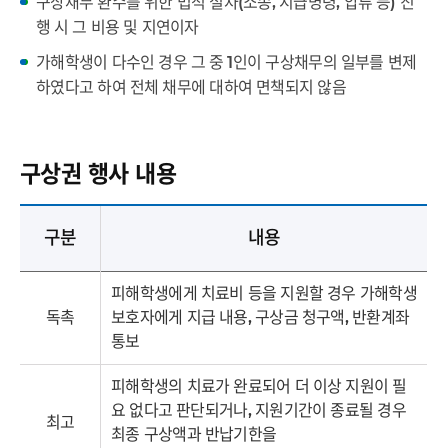
드
닫
구상채무 환수를 위한 법적 절차(소송, 지급명령, 압류 등) 진
치
행 시 그 비용 및 지연이자
기
가해학생이 다수인 경우 그 중 1인이 구상채무의 일부를 변제
기
하였다고 하여 전체 채무에 대하여 면책되지 않음
구상권 행사 내용
구분
내용
피해학생에게 치료비 등을 지원할 경우 가해학생
독촉
보호자에게 지급 내용, 구상금 청구액, 반환계좌
통보
피해학생의 치료가 완료되어 더 이상 지원이 필
요 없다고 판단되거나, 지원기간이 종료될 경우
최고
최종 구상액과 반납기한을