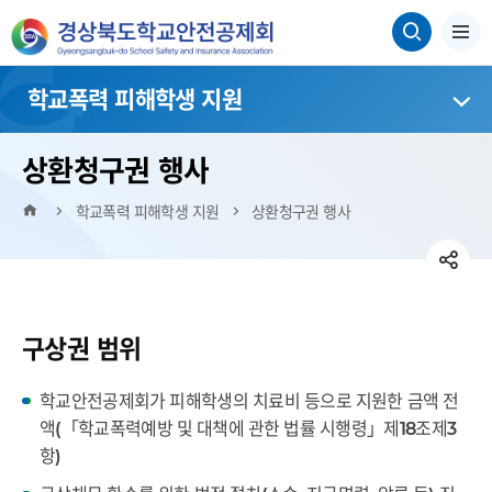
학교폭력 피해학생 지원
상환청구권 행사
HOME
학교폭력 피해학생 지원
상환청구권 행사
SN
페
공
트
SN
이
위
구상권 범위
유
네
공
스
터
이
유
영
학교안전공제회가 피해학생의 치료비 등으로 지원한 금액 전
북
버
영
액(「학교폭력예방 및 대책에 관한 법률 시행령」제18조제3
역
밴
역
항)
펼