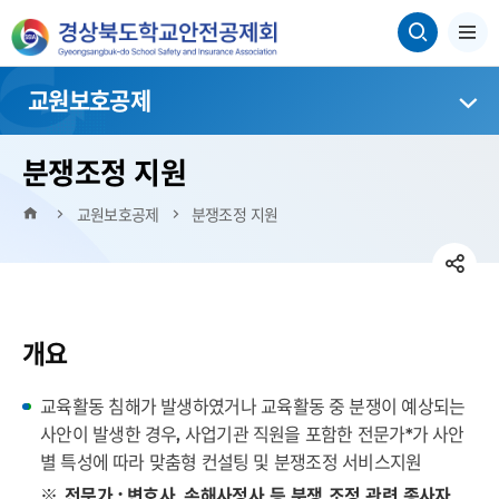
교원보호공제
분쟁조정 지원
HOME
교원보호공제
분쟁조정 지원
SN
페
공
트
SN
이
위
개요
유
네
공
스
터
이
유
영
교육활동 침해가 발생하였거나 교육활동 중 분쟁이 예상되는
북
버
영
사안이 발생한 경우, 사업기관 직원을 포함한 전문가*가 사안
역
밴
역
별 특성에 따라 맞춤형 컨설팅 및 분쟁조정 서비스지원
펼
전문가 : 변호사, 손해사정사 등 분쟁 조정 관련 종사자