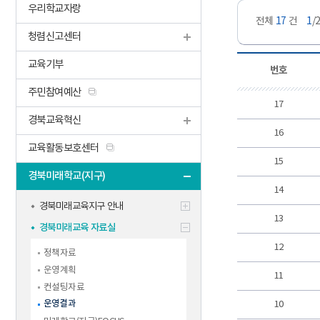
우리학교자랑
전체
17
건
1
/
청렴신고센터
교육기부
번호
주민참여예산
17
경북교육혁신
16
교육활동보호센터
15
경북미래학교(지구)
14
경북미래교육지구 안내
13
경북미래교육 자료실
12
정책자료
운영계획
11
컨설팅자료
운영결과
10