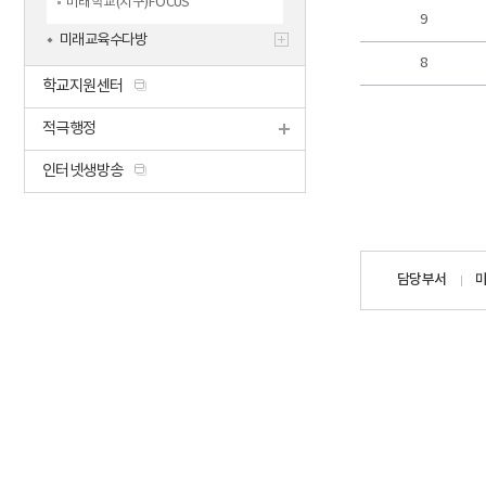
미래학교(지구)FOCUS
9
미래교육수다방
8
학교지원센터
적극행정
인터넷생방송
담당자
담당부서
정보