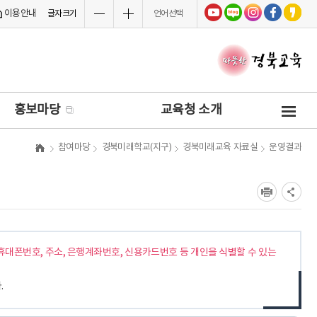
이용안내
글자크기
언어선택
사
홍보마당
교육청 소개
이
트
참여마당
경북미래학교(지구)
경북미래교육 자료실
운영결과
맵
휴대폰번호, 주소, 은행계좌번호, 신용카드번호 등 개인을 식별할 수 있는
.