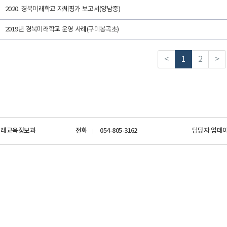
2020. 경북미래학교 자체평가 보고서(양남중)
2019년 경북미래학교 운영 사례(구미봉곡초)
<
1
2
>
미래교육정보과
전화
054-805-3162
담당자 업데