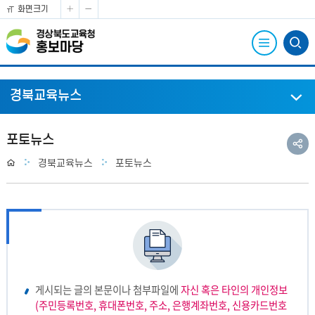
화면크기
화
화
면
면
전
확
축
체
대
소
메
경북교육뉴스
뉴
열
공
포토뉴스
기
유
Home
경북교육뉴스
포토뉴스
하
기
게시되는 글의 본문이나 첨부파일에
자신 혹은 타인의 개인정보
(주민등록번호, 휴대폰번호, 주소, 은행계좌번호, 신용카드번호