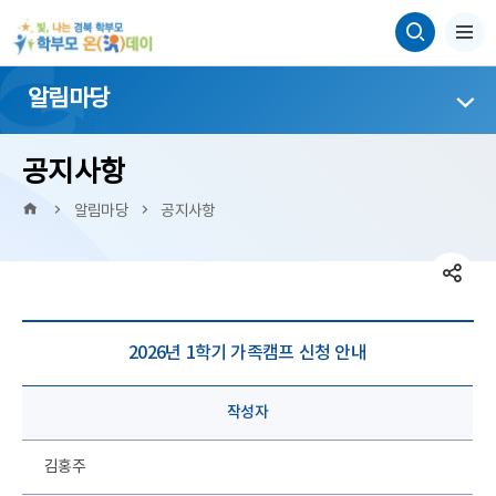
알림마당
공지사항
HOME
알림마당
공지사항
SN
페
공
트
SNS
2026년 1학기 가족캠프 신청 안내
펼
네이
공
닫
작성자
김홍주