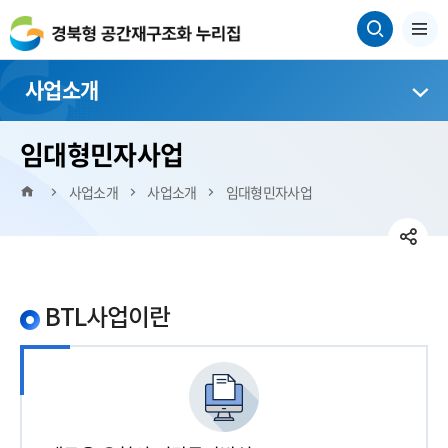
사업소개
임대형민자사업
HOME
사업소개
사업소개
임대형민자사업
SN
페
공
트
SN
이
위
BTL사업이란
유
네
공
스
터
이
유
영
북
버
영
역
밴
역
펼