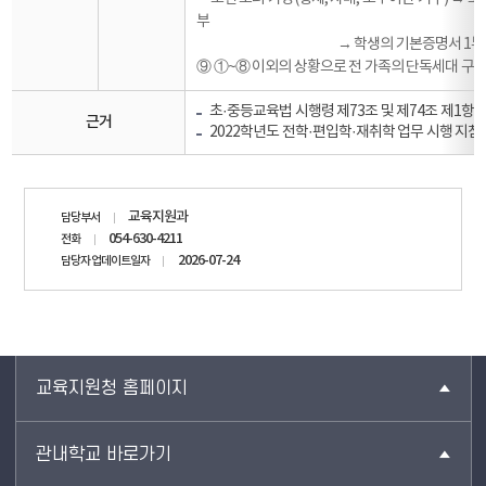
부
→ 학생의 기본증명서 1부
⑨ ①~⑧ 이외의 상황으로 전 가족의 단독세대 구성이
초·중등교육법 시행령 제73조 및 제74조 제1항
근거
2022학년도 전학·편입학·재취학 업무 시행 지침(2022
담당자
교육지원과
담당부서
정보
054-630-4211
전화
2026-07-24
담당자 업데이트일자
교육지원청 홈페이지
관내학교 바로가기