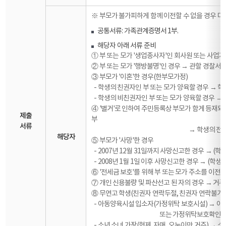
※ 부모가 불가피하게 함께 이전할 수 없을 경우 다
공통서류: 가족관계증명서 1부.
해당자 아래 서류 준비
① 부 또는 모가 '생업종사자'인 회사원 또는 사업
② 부 또는 모가 '행방불명'인 경우 → 관할 경찰
③ 부모가 '이혼'한 경우(한부모가정)
- 학생의 친권자인 부 또는 모가 양육할 경우 → 학
- 학생의 비친권자인 부 또는 모가 양육할 경우 → 
④ '별거'로 인하여 주민등록상 부모가 함게 등재되
제출
부
서류
→ 학생의 전학동의서
해당자
⑤ 부모가 '사망'한 경우
- 2007년 12월 31일까지 사망신고한 경우 → (
- 2008년 1월 1일 이후 사망신고한 경우 → (학
⑥ '전세금 보호'를 위해 부 또는 모가 주소를 이
⑦ 개인 신용불량 및 파산선고 된 자의 경우 → 거주
⑧ 무연고 학생(친권자 연락두절, 친권자 연락불가)
- 아동양육시설 입소자(가정위탁 보호시설) → 
또는 가정위탁보호확인서 1부(해당 
- 소년 소녀 가장(형제, 자매, 오누이만 거주) →