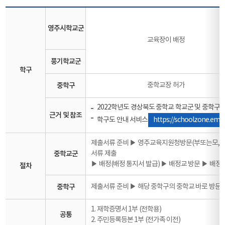
영주시학교군
교육장이 배정
풍기학교군
학구
중학구
중학교장 허가
2022학년도 경상북도 중학교 학교군 및 중학구 개정고시
근거 및 참조
학구도 안내 서비스
https://schoolzone.emac
제출서류 준비 ▶ 영주교육지원청방문(부또는모, 학
중학교군
서류 제출
▶ 배정(배정 통지서 발급) ▶ 배정교 방문 ▶ 배정
절차
중학구
제출서류 준비 ▶ 해당 중학구의 중학교 바로 방문
1. 재학증명서 1부 (전학용)
공통
2. 주민등록등본 1부 (전가족 이전)