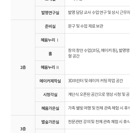
발명연구실
발명 담당 교사 수업 연구 및 상시 근무자 
준비실
문구 및 수업 재료 보관
혜윰누리 Ⅰ
창의 창안 수업(코딩, 메이커 등), 발명영
홀
형 공간
2층
혜윰누리 Ⅱ
메이커제작실
3D프린터 및 레이저 커팅 작업 공간
시청각실
계단식 오픈된 공간으로 영상 시청 및 공
혜윰가온실
가족 별빛 여행 및 천체 관측 체험 시 휴식
별숲가온실
천문관련 강의 및 천체 관측 체험 시 휴식 
3층