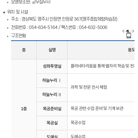
운영보조원: 교무실무사
위치 및 시설
주소 : 경상북도 영주시 안정면 안정로 367(영주종합체험학습장)
전화번호 : 054-634-5164 / 팩스번호 : 054-632-5006
구조현황
층
실명
용도
성좌투영실
플라네타리움을 통해 별자리 학습 및 천체
하늘누리 Ⅰ
과학 및 천문 전시 체험
하늘누리 Ⅱ
1층
목공준비실
목공 관련 수업 준비 및 기계 보관
목공실
목공수업
도예실
도예수업