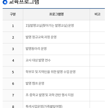
교육프로그램
구분
프로그램명
비고
1
1일발명교실(찾아가는 발명교실) 운영
2
발명 정규교육 과정 운영
3
발명동아리 운영
4
교사 대상 발명 연수
5
학부모 및 지역민을 위한 발명 수업 운영
6
발명 캠프 운영
7
초·중학교 발명 및 과학 관련 행사 지원
8
특색사업운영(가족별빛여행)