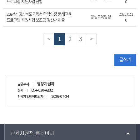
프로그램 지원사업 신청
0
2024년 경상북도교육청 학력인정 문해교육
2025.02.1
평생교육담당
프로그램 지원사업 보조금 정산서 제출
0
<
1
2
3
>
글쓰기
담당자
행정지원과
담당부서
정보
054-630-4232
전화
2026-07-24
담당자 업데이트일자
교육지원청 홈페이지