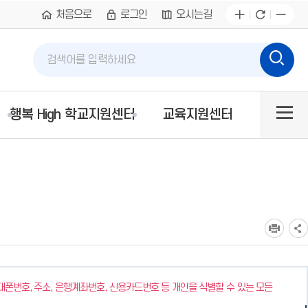
처음으로
로그인
오시는길
통합검색
검
검
색
색
어
사이
입
행복 High 학교지원센터
교육지원센터
력
트맵
폰번호, 주소, 은행계좌번호, 신용카드번호 등 개인을 식별할 수 있는 모든