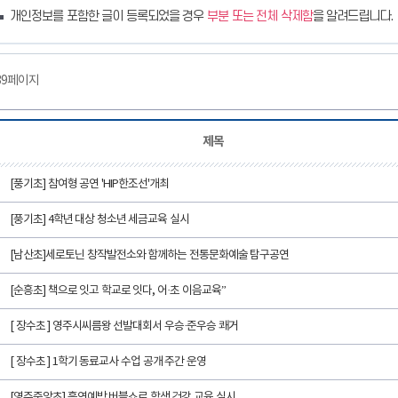
개인정보를 포함한 글이 등록되었을 경우
부분 또는 전체 삭제함
을 알려드립니다.
39페이지
제목
[풍기초] 참여형 공연 'HIP한조선'개최
[풍기초] 4학년 대상 청소년 세금교육 실시
[남산초]세로토닌 창작발전소와 함께하는 전통문화예술 탐구공연
[순흥초] 책으로 잇고 학교로 잇다, 어·초 이음교육”
[ 장수초 ] 영주시씨름왕 선발대회서 우승·준우승 쾌거
[ 장수초 ] 1학기 동료교사 수업 공개 주간 운영
[영주중앙초] 흡연예방 버블쇼로 학생 건강 교육 실시