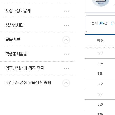
포상대상자공개
전체
385
건
1
/
칭찬합시다
교육기부
번호
385
학생봉사활동
384
영주청렴선비 퀴즈 응모
383
도전! 꿈 성취 교육장 인증제
382
381
380
379