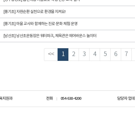
[풍기초] 자원순환 실천으로 환경을 지켜요!
[풍기초] 마을 교사와 함께하는 진로·문화 체험 운영
[남산초] 남산초운동장은 워터파크, 체육관은 에어바운스 놀이터
<<
1
2
3
4
5
6
7
육지원과
전화
054-630-4200
담당자 업