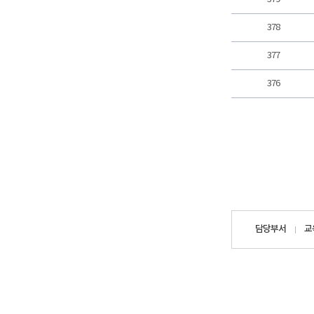
378
377
376
담당자
담당부서
교
정보