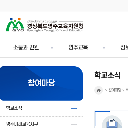
주
소통과 민원
영주교육
정
메
뉴
학교소식
참여마당
참여마당
학교소식
영주미래교육지구