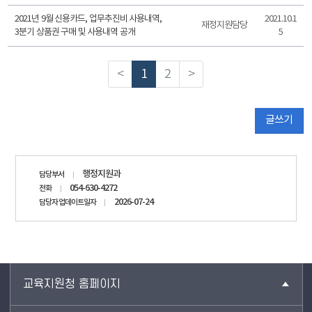
2021년 9월 신용카드, 업무추진비 사용내역,
2021.10.1
재정지원담당
3분기 상품권 구매 및 사용내역 공개
5
<
1
2
>
글쓰기
담당자
행정지원과
담당부서
정보
054-630-4272
전화
2026-07-24
담당자 업데이트일자
교육지원청 홈페이지