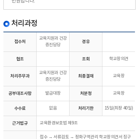
민원입니다.
처리과정
교육지원과 건강
접수처
경유
증진담당
협조
조회
학교장의견
교육지원과 건강
처리주무과
최종결재
교육장
증진담당
공부대조사항
발급대장
처분청
교육장
수수료
없음
처리기한
15일(최장 40일)
근거법규
교육환경보호법 제9조
접수 → 서류검토 → 정화구역관리 학교장의견서 징구