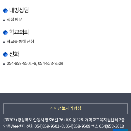
내방상담
직접 방문
학교의뢰
학교를 통해 신청
전화
054-859-9501~8, 054-858-9509
부
개인정보처리방침
서
(36707) 경상북도 안동시 영호6길 26 (옥야동328-2) 학교교육지원센터 2층
타
안동Wee센터 전화 054)859-9501~8, 054)858-9509 팩스 054)858-3018
누