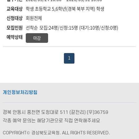
교육대상
학생
초등학교 5,6학년(경북 북부 지역) 학생
신청대상
회원전체
모집인원
선착순
모집:24명/신청:15명
(대기:10명/신청:0명)
예약상태
마감
1
개인정보처리방침
경북 안동시 풍천면 도청대로 511 (갈전리) (우)36759
각종 예약 문의는 해당기관으로 직접 연락해주세요
COPYRIGHT© 경상북도교육청. ALL RIGHTS RESERVED.