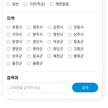
일반
기관(학교)
제한없음
지역
포항시
경주시
김천시
안동시
구미시
영주시
영천시
상주시
문경시
경산시
의성군
청송군
영양군
영덕군
청도군
고령군
성주군
칠곡군
예천군
봉화군
울진군
울릉군
검색어
검색