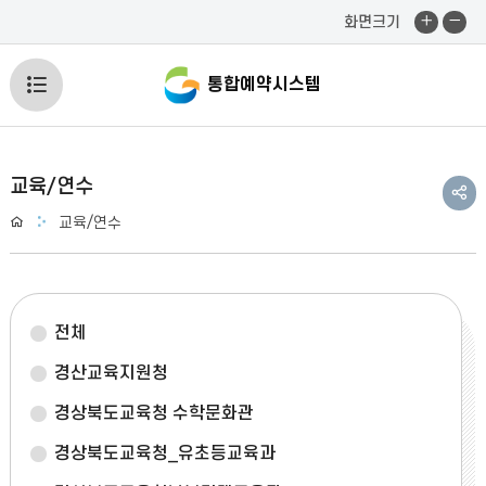
화
화
화면크기
면
면
확
축
전
통합예약시스템
대
소
체
메
공
교육/연수
유
Home
교육/연수
뉴
하
기
열
기
전체
경산교육지원청
경상북도교육청 수학문화관
경상북도교육청_유초등교육과