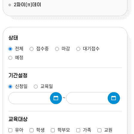
2파이(π)데이
상태
전체
접수중
마감
대기접수
예정
기간설정
신청일
교육일
~
교육대상
유아
학생
학부모
가족
교원