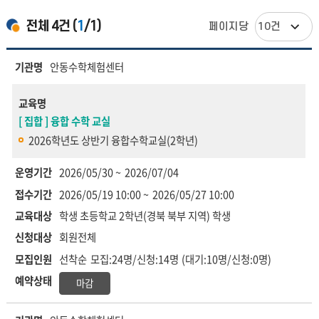
전체
4
건 (
1
/1)
페이지당
교육목록
교육
기관명
안동수학체험센터
리스트
(순번,
교육명
기관명,
체험명,
[ 집합 ] 융합 수학 교실
운영기간,
2026학년도 상반기 융합수학교실(2학년)
접수기간,
교육대상,
운영기간
2026/05/30 ~
2026/07/04
신청가능자,
접수기간
2026/05/19 10:00 ~
2026/05/27 10:00
신청방법,
예약상태)
교육대상
학생
초등학교 2학년(경북 북부 지역) 학생
신청대상
회원전체
모집인원
선착순
모집:24명/신청:14명
(대기:10명/신청:0명)
예약상태
마감