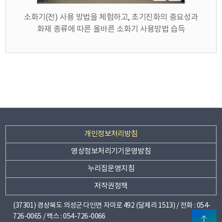
소화기(전) 사용 방법을 체험하고, 초기진화의 중요성과
화재 종류에 따른 올바른 소화기 사용방법 습득
부
개인정보처리방침
서
영상정보처리기기운영방침
타
누리집운영지침
누
시
교
저작권정책
리
도
육
지
(37301) 경상북도 의성군 다인면 자미로 492 (달제리 1513) / 전화 : 054-
집
교
726-0065 / 팩스 : 054-726-0066
청/