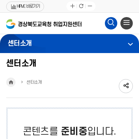
HIFIVE 바로가기
센터소개
센터소개
HOME
센터소개
SN
페
공
트
네
SNS
이
위
이
유
공
스
터
버
영
콘텐츠를
준비중
입니다.
북
유
밴