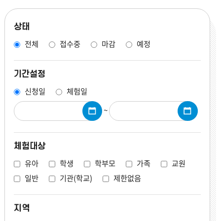
상태
전체
접수중
마감
예정
기간설정
신청일
체험일
~
체험대상
유아
학생
학부모
가족
교원
일반
기관(학교)
제한없음
지역