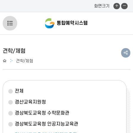
화
화
화면크기
면
면
확
축
전
통합예약시스템
대
소
체
메
공
견학/체험
유
Home
견학/체험
뉴
하
기
열
기
전체
경산교육지원청
경상북도교육청 수학문화관
경상북도교육청 인공지능교육관