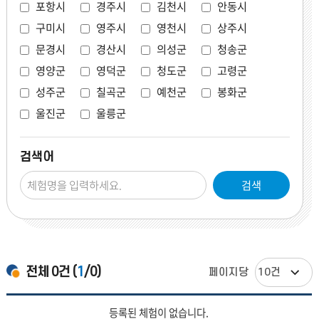
포항시
경주시
김천시
안동시
구미시
영주시
영천시
상주시
문경시
경산시
의성군
청송군
영양군
영덕군
청도군
고령군
성주군
칠곡군
예천군
봉화군
울진군
울릉군
검색어
검색
전체
0
건 (
1
/0)
페이지당
체험목록
견학,
등록된 체험이 없습니다.