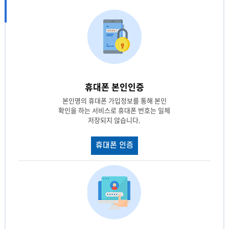
휴대폰 본인인증
본인명의 휴대폰 가입정보를 통해 본인
확인을 하는 서비스로 휴대폰 번호는 일체
저장되지 않습니다.
휴대폰 인증