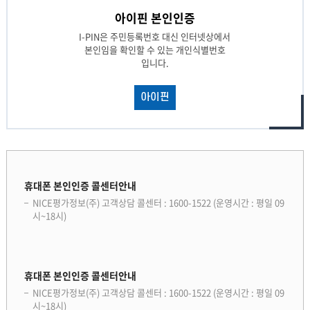
아이핀 본인인증
I-PIN은 주민등록번호 대신 인터넷상에서
본인임을 확인할 수 있는 개인식별번호
입니다.
아이핀
휴대폰 본인인증 콜센터안내
NICE평가정보(주) 고객상담 콜센터 : 1600-1522 (운영시간 : 평일 09
시~18시)
휴대폰 본인인증 콜센터안내
NICE평가정보(주) 고객상담 콜센터 : 1600-1522 (운영시간 : 평일 09
시~18시)