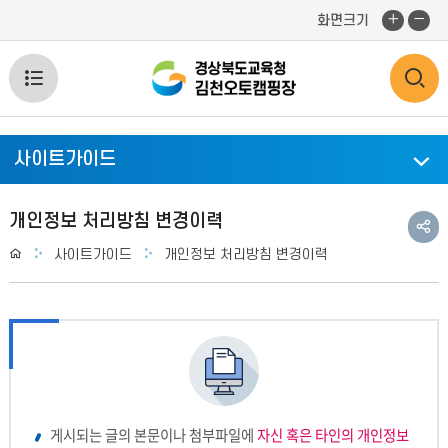
화
화
화면크기
면
면
확
축
전
검
대
소
체
색
사이트가이드
메
영
뉴
역
공
개인정보 처리방침 변경이력
유
Home
사이트가이드
개인정보 처리방침 변경이력
열
열
하
기
기
기
게시되는 글의 본문이나 첨부파일에
자신 혹은 타인의 개인정보