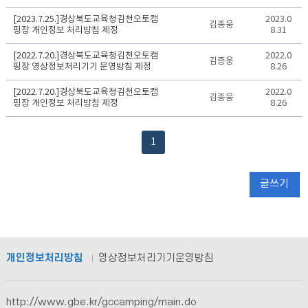
정
[2023.7.25.]경상북도교육청김천오토캠
2023.0
보
김종웅
핑장 개인정보 처리방침 제정
8.31
처
리
[2022.7.20.]경상북도교육청김천오토캠
2022.0
김종웅
방
핑장 영상정보처리기기 운영방침 제정
8.26
침
[2022.7.20.]경상북도교육청김천오토캠
2022.0
변
김종웅
핑장 개인정보 처리방침 제정
8.26
경
이
1
력
목
록
글쓰기
으
로
번
호,
제
개인정보처리방침
영상정보처리기기운영방침
목,
작
성
http://www.gbe.kr/gccamping/main.do