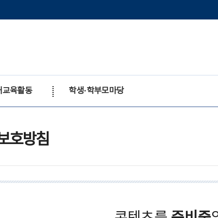
재교육활동
학생·학부모마당
초등과학A
초등과학B
보호방침
중학과학기초
중학과학심화
중학과학연구
문의사항