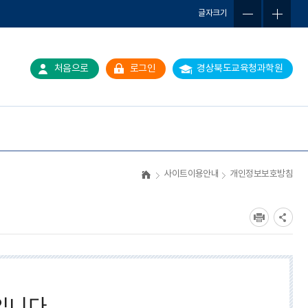
글자크기
처음으로
로그인
경상북도교육청과학원
사
이
트
사이트이용안내
개인정보보호방침
맵