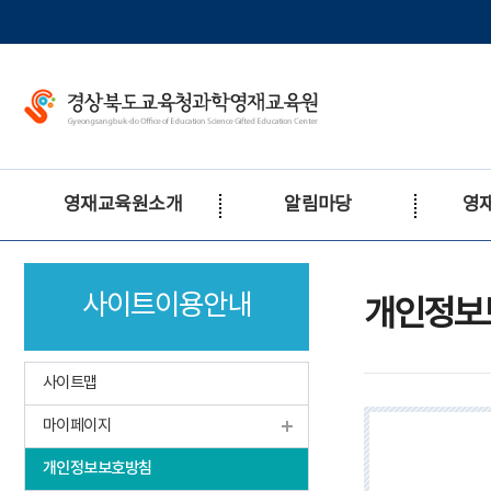
메
인
메
뉴
바
로
가
주
기
영재교육원소개
알림마당
영
메
뉴
인사말
공지사항
교육과정
연혁
사이트이용안내
가정통신문
교육일정
개인정보
조직
규정
갤러리
업무
보도자료
사이트맵
시설·교구
마이페이지
강사선생님
오시는길
개인정보보호방침