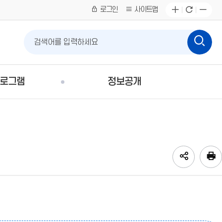
로그인
사이트맵
프로그램
정보공개
SNS
네
페
트
이
공
SNS
이
위
버
유
공
스
터
밴
영