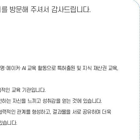
북
드
유
를 방문해 주셔서 감사드립니다.
역
영
펼
역
치
닫
기
기
·메이커·AI 교육 활동으로 특허출원 및 지식 재산권 교육,
심적인 교육 기관입니다.
하는 자신을 느끼고 성취감을 얻는 것에 있습니다.
협력적인 관계를 형성하고, 결과물을 서로 공유하며 더욱
있습니다.