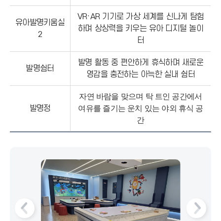
VR·AR 기기로 가상 세계를 신나게 탐험
유아발명키움실
하며 상상력을 키우는 유아 디지털 놀이
2
터
발명 활동 중 편안하게 휴식하며 새로운
발명쉼터
영감을 충전하는 아늑한 실내 쉼터
자연 바람을 맞으며 탁 트인 공간에서
발명정
여유를 즐기는 운치 있는 야외 휴식 공
간
슬
슬
라
라