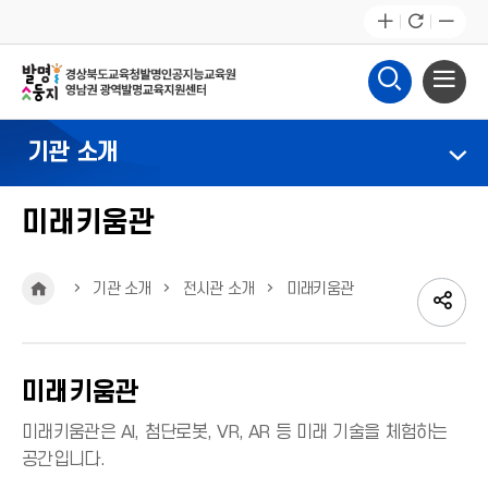
기관 소개
미래키움관
HOME
기관 소개
전시관 소개
미래키움관
SN
페
공
트
네
SNS
이
위
미래키움관
이
유
공
스
터
버
미래키움관은 AI, 첨단로봇, VR, AR 등 미래 기술을 체험하는
영
북
공간입니다.
유
밴