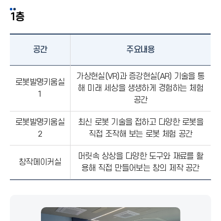
역
드
영
1층
펼
역
치
공간
주요내용
닫
기
가상현실(VR)과 증강현실(AR) 기술을 통
기
로봇발명키움실
해 미래 세상을 생생하게 경험하는 체험
1
공간
로봇발명키움실
최신 로봇 기술을 접하고 다양한 로봇을
2
직접 조작해 보는 로봇 체험 공간
머릿속 상상을 다양한 도구와 재료를 활
창작메이커실
용해 직접 만들어보는 창의 제작 공간