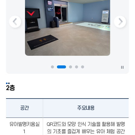
슬
슬
라
라
이
이
드
드
이
다
전
음
동
영
상
2층
앨
범
정
공간
주요내용
지
유아발명키움실
QR코드와 모양 인식 기술을 활용해 발명
1
의 기초를 즐겁게 배우는 유아 체험 공간