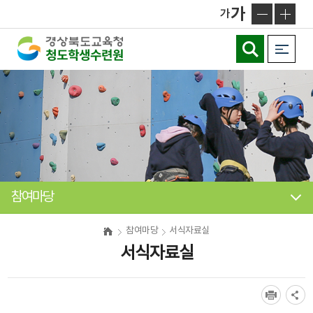
메
가
가
인
메
뉴
바
로
가
기
참여마당
참여마당
서식자료실
서식자료실