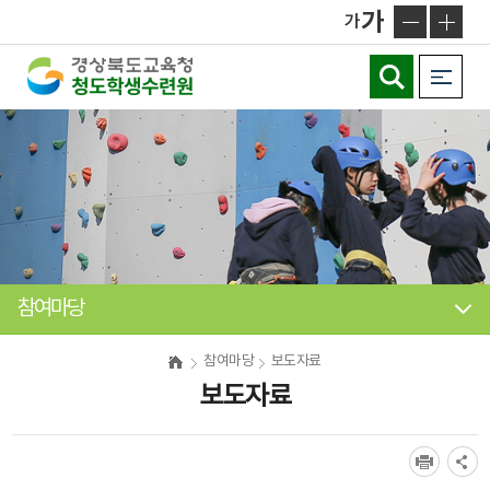
메
가
가
인
메
뉴
바
로
가
기
참여마당
참여마당
보도자료
보도자료