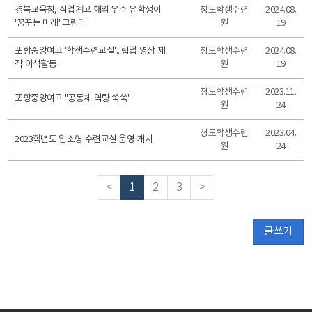
경북교육청, 직업계고 해외 우수 유학생이
청도학생수련
2024.08.
'꿈꾸는 미래' 그린다
원
19
포항중앙여고 '학생수련교실'...립덥 영상 제
청도학생수련
2024.08.
작 이색활동
원
19
청도학생수련
2023.11.
포항중앙여고 "공동체 역량 쑥쑥"
원
24
청도학생수련
2023.04.
2023학년도 입소형 수련교실 운영 개시
원
24
<
1
2
3
>
글쓰기