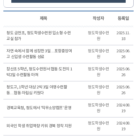
제목
작성자
등록일
청도 금천초, 청도학생수련원 입소형 수련
청도학생수련
2025.11.
교실 참가
원
18
자연 속에서 함께 성장한 3일…포항중앙여
청도학생수련
2025.06.
고 신입생 수련활동 성료
원
26
장산초 5학년, 청도수련원서 협동·도전의 1
청도학생수련
2025.06.
박2일 수련활동 마쳐
원
26
청도고, 1학년 대상 2박 3일 야영수련활
청도학생수련
2025.06.
동…협동·자립심 키웠다
원
26
청도학생수련
2024.08.
경북교육청, 청도에서 '직무소양캠프' 운영
원
19
청도학생수련
2024.08.
외국인 학생 취업역량 키워 경북 정착 지원
원
19