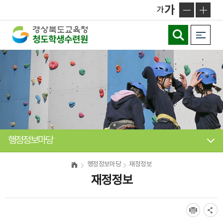
메
가
가
인
메
뉴
바
로
가
기
행정정보마당
행정정보마당
재정정보
재정정보