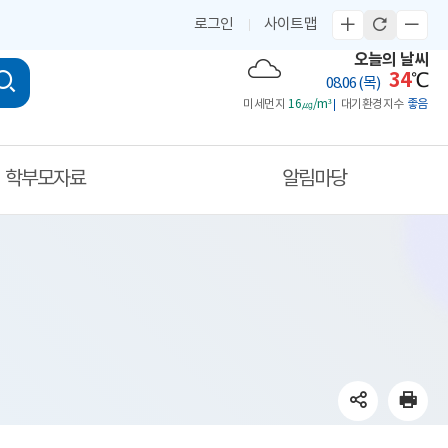
로그인
사이트맵
오늘의 날씨
34
℃
08.06 (목)
미세먼지
16㎍/m³
대기환경지수
좋음
학부모자료
알림마당
SNS
인
SNS
페이스북
트위터
공유영역
네이버밴드
공유영역