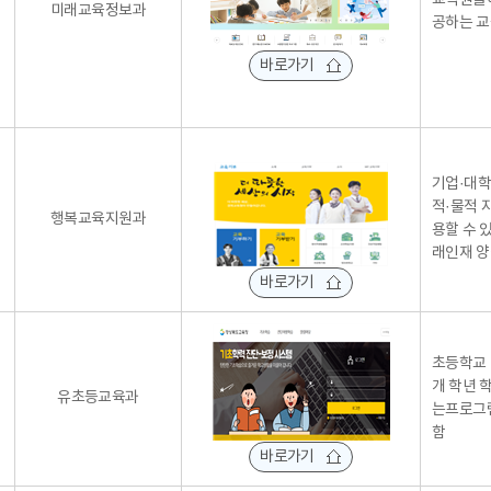
교직원들이
미래교육정보과
공하는 
바로가기
기업·대학
적·물적 
행복교육지원과
용할 수 
래인재 
바로가기
초등학교 
개 학년 
유초등교육과
는프로그
함
바로가기