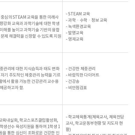
- STEAM 교육
 중심의 STEAM 교육을 통한 미래사
- 과학ㆍ수학ㆍ정보 교육
량강화 교육과 과학기술에 대한 학생
- 녹색환경교육
이해를 높이고 과학기술 기반의 융합
- 발명교육
 문제 해결력을 신장할 수 있도록 지원
- 영재교육
중관리에 대한 지식습득과 태도 변화
- 건강한 체중관리
 자기 주도적인 체중관리 능력을 기르
- 바람직한 다이어트
활에서 활용 가능한 건강관리 교수용
- 건강송
제공하고자 함.
- 비만점검표
- 학교체육통계(체육교사, 체육전담
교육내실화, 학교스포츠클럽활성화,
교사, 학교운동부현황 및 지도자 현
학생선수 육성지원을 통하여 1학생 1
황)
을 통한 심신이 조화로운 건강한 인