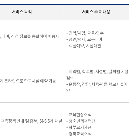
서비스 목적
서비스 주요 내용
- 견학/체험, 교육/연수
, 대여, 신청 정보를 통합하여 이용자
- 공연/행사, 교구대여
- 객실예약, 시설대관
- 지역별, 학교별, 시설별, 날짜별 시설
검색
게 온라인으로 학교시설 예약 가능
- 운동장, 강당, 체육관 등 학교시설예
약
- 교육현장소식
교육정책 안내 및 홍보, SNS 5개 채널
- 청소년리포터단
- 학부모기자단
- 경북교육소식