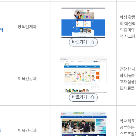
학생 활동
회 핵심역
창의인재과
터
의흥미와 
적 사고와
바로가기
건강한 체
와 더불어
체육건강과
고자실생
웹자료를 
바로가기
학교체육
공부하는 
템
체육건강과
스포츠활동