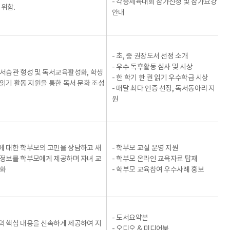
- 각종체육대회 참가신청 및 참가요강
 위함.
안내
- 초, 중 권장도서 선정 소개
- 우수 독후활동 심사 및 시상
서습관 형성 및 독서교육활성화, 학생
- 한 학기 한 권 읽기 우수학급 시상
읽기 활동 지원을 통한 독서 문화 조성
- 매달 최다 인증 선정, 독서동아리 지
원
 대한 학부모의 고민을 상담하고 새
- 학부모 교실 운영 지원
정보를 학부모에게 제공하며 자녀 교
- 학부모 온라인 교육자료 탑재
강화
- 학부모 교육참여 우수사례 홍보
- 도서요약본
 핵심 내용을 신속하게 제공하여 지
- 오디오 & 미디어북