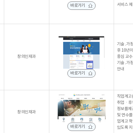
서비스 
바로가기
기술․가정
후 10년
창의인재과
중심 교수
기술․가정
안내
바로가기
직업계고
취업ㆍ후학
정보를제
창의인재과
및 연수를
업계고 학
바로가기
있도록 지