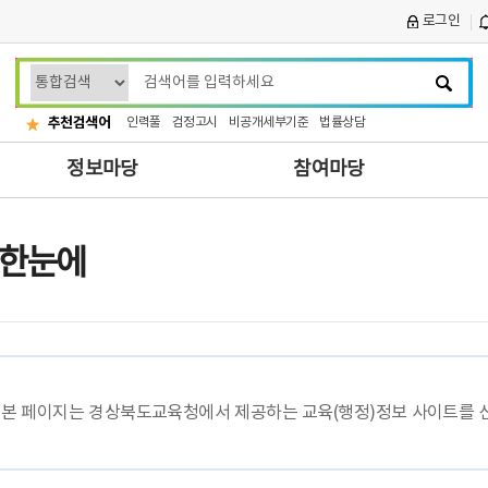
로그인
검
색
어
추천검색어
인력풀
검정고시
비공개세부기준
법률상담
입
정보마당
참여마당
력
 한눈에
본 페이지는 경상북도교육청에서 제공하는 교육(행정)정보 사이트를 신