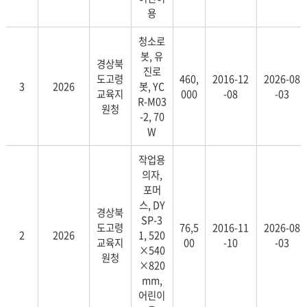
용
청소로
봇, 유
경상북
진로
도고령
460,
2016-12
2026-08
3
2026
봇, YC
교육지
000
-08
-03
R-M03
원청
-2, 70
W
작업용
의자,
포머
스, DY
경상북
SP-3
도고령
76,5
2016-11
2026-08
2
2026
1, 520
교육지
00
-10
-03
×540
원청
×820
mm,
어린이