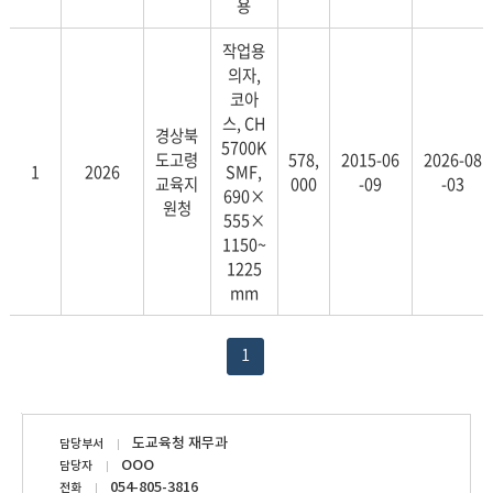
용
작업용
의자,
코아
스, CH
경상북
5700K
도고령
578,
2015-06
2026-08
1
2026
SMF,
교육지
000
-09
-03
690×
원청
555×
1150~
1225
mm
1
담
도교육청 재무과
담당부서
당
OOO
담당자
자
054-805-3816
전화