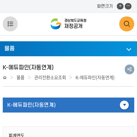
화
화
화면크기
면
면
확
축
전
검
대
소
체
색
물품
메
영
뉴
역
공
K-에듀파인(자동연계)
유
물품
관리전환소요조회
K-에듀파인(자동연계)
Home
열
열
하
기
기
기
K-에듀파인(자동연계)
회계연도