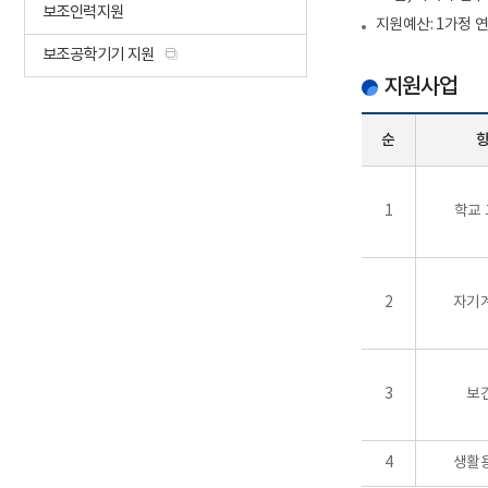
보조인력지원
지원예산: 1가정 연간
보조공학기기 지원
지원사업
순
1
학교
2
자기
3
보
4
생활