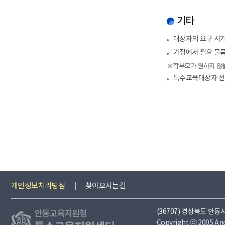
기타
대상자의 요구 시
가정에서 필요 물품
※학부모가 원하지 않을
특수교육대상자 선정
개인정보처리방침
부
타
교
지
찾아오시는길
서
시
육
방
(36707) 경상북도 안동시
Copyright ⓒ 2005 Ando