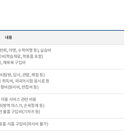
내용
련회, 야영, 수학여행 등), 실습비
구입비(학습재료, 학용품 포함)
복, 체육복 구입비
(탐방, 답사, 관람, 체험 등)
증 취득비, 외국어시험 응시료 등
전형비(원서비, 면접비 등)
이·미용 서비스 관련 비용
비(방역 마스크, 손세정제 등)
련 물품 구입비(기저귀 등)
활용품·식품 구입비(외식비 불가)