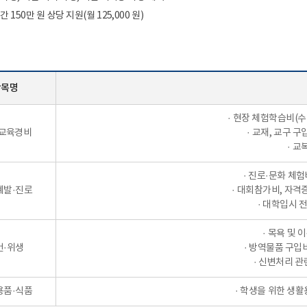
 150만 원 상당 지원(월 125,000 원)
항목명
· 현장 체험학습비(수
 교육경비
· 교재, 교구 
· 교
· 진로·문화 체험비
계발·진로
· 대회참가비, 자격
· 대학입시 
· 목욕 및 
건·위생
· 방역물품 구입
· 신변처리 관
용품·식품
· 학생을 위한 생