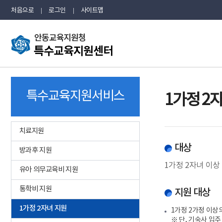
처음으로
로그인
사이트맵
주
메
뉴
특수교육지원서비스
1가정 2
치료지원
대상
방과후 지원
1가정 2자녀 이
유아 의무교육비 지원
통학비 지원
지원 대상
1가정 2자녀 지원
1가정 2가정 이상
※ 단, 기숙사 입주