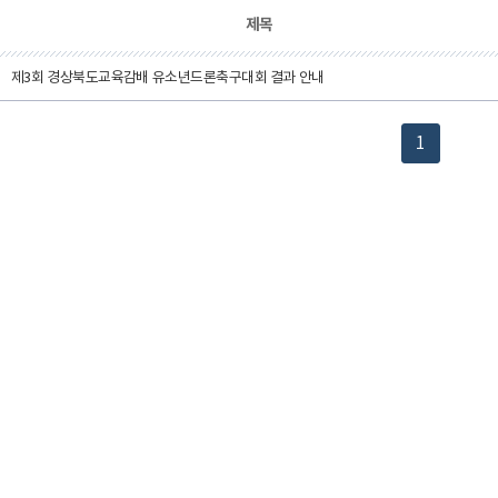
민원신고
제목
자유게시판
질의응답
제3회 경상북도교육감배 유소년드론축구대회 결과 안내
자원봉사자 안내
1