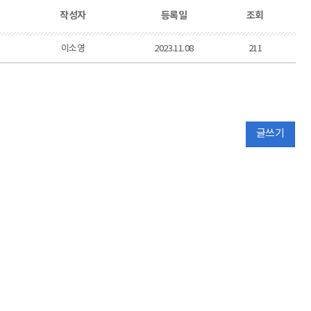
작성자
등록일
조회
공공데이터개방
재정공개
이소영
2023.11.08
211
글쓰기