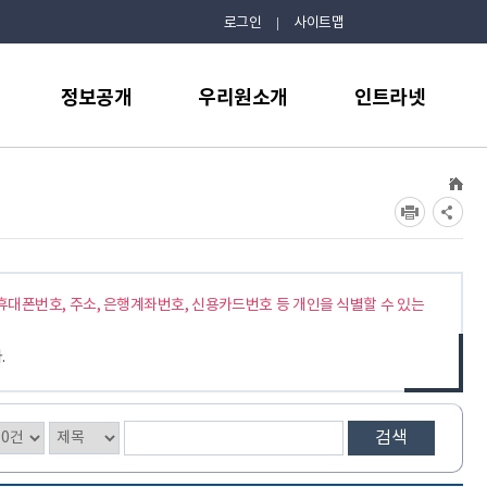
로그인
사이트맵
사
정보공개
우리원소개
인트라넷
이
트
맵
정보공개제도안내
인사말
발명교육센터(2023
년 종료)
정보공개편람
연혁
전시물 자료실
사전정보공표
운영목표
직원게시판
정보목록공개(2014
조직
년 이후)
주요업무추진
휴대폰번호, 주소, 은행계좌번호, 신용카드번호 등 개인을 식별할 수 있는
정보목록공개(2013
시설현황
년 이전)
.
과학원 캐릭터 소개
비공개세부기준
찾아오시는길
정보공개청구
시설대관안내
검색
자료실
정보개방