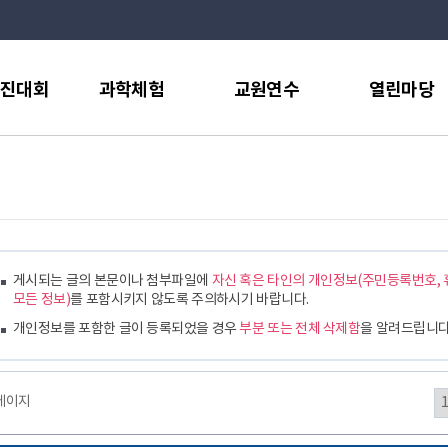
검
경진대회
과학체험
교원연수
열린마당
색
어
입
과학체험 통합 예약
연수공지사항
공지사항
력
대회
창의융합과학교실
연수자료실
발간책자
학페어
찾아가는창의융합과
과학교육지원 콘텐
사진갤러리
학교실
츠
구올림픽
보도자료
천체관측교실
연수질문방
구매입찰정보
게시되는 글의 본문이나 첨부파일에
자신 혹은 타인의 개인정보(주민등록번호, 
모든 정보)
를 포함시키지 않도록 주의하시기 바랍니다.
STRONG 과학나눔
민원후견인
교실
개인정보를 포함한 글이 등록되었을 경우
부분 또는 전체 삭제함
을 알려드립니다
행정서비스헌장
가족창의과학교실
신고센터
개방형실험실 및 실
성폭력온라인신고센
1페이지
험기자재 대여
터
경북창의과학한마당