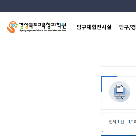
메인메뉴 바로가기
주
메
탐구체험전시실
탐구/
뉴
이용안내
과학전람회
전시실안내
발명품경진
온라인 전시실
청소년 과
단체관람신청
학생과학탐
개인관람신청
과학원 시설 안내
전체
1
건
1
/