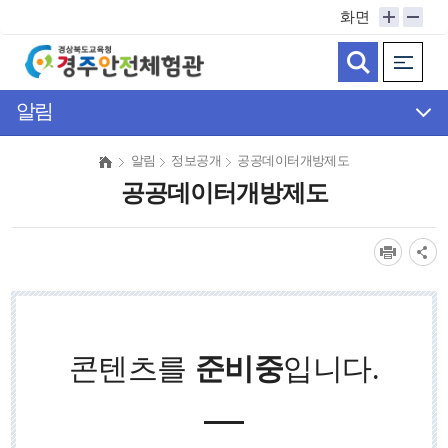
메
화면
인
메
뉴
바
알림
로
가
알림
정보공개
공공데이터개방제도
기
공공데이터개방제도
콘텐츠를
준비중
입니다.