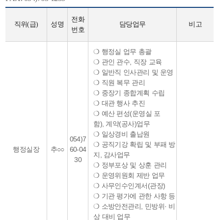
전화
직위(급)
성명
담당업무
비고
번호
❍ 행정실 업무 총괄
❍ 관인 관수, 직장 교육
❍ 일반직 인사관리 및 운영
❍ 직원 복무 관리
❍ 중장기 종합계획 수립
❍ 대관 행사 추진
❍ 예산 편성(운영실 포
함), 계약(공사)업무
❍ 일상경비 출납원
054)7
❍ 공직기강 확립 및 부패 방
행정실장
추○○
60-04
지, 감사업무
30
❍ 정부포상 및 상훈 관리
❍ 운영위원회 제반 업무
❍ 사무인수인계서(관장)
❍ 기관 평가에 관한 사항 등
❍ 소방안전관리, 민방위· 비
상 대비 업무