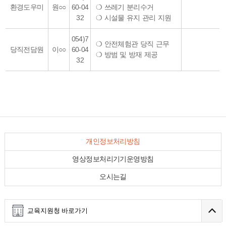
환경도우미
원○○
60-04
❍ 쓰레기 분리수거
32
❍ 시설물 유지 관리 지원
054)7
❍ 안전체험관 당직 근무
당직전담원
이○○
60-04
❍ 방범 및 방재 제공
32
개인정보처리방침
영상정보처리기기운영방침
오시는길
교육지원청 바로가기