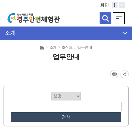
메
화면
인
메
뉴
바
소개
로
가
소개
조직도
업무안내
기
업무안내
검색