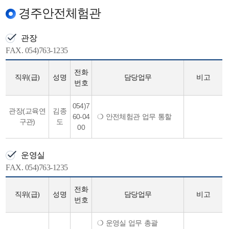
경주안전체험관
관장
FAX. 054)763-1235
전화
직위(급)
성명
담당업무
비고
번호
054)7
관장(교육연
김종
60-04
❍ 안전체험관 업무 통할
구관)
도
00
운영실
FAX. 054)763-1235
전화
직위(급)
성명
담당업무
비고
번호
❍ 운영실 업무 총괄