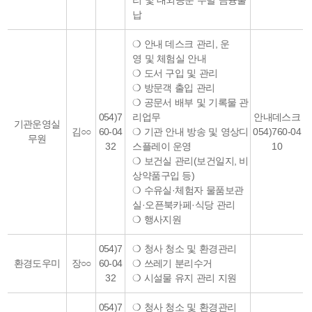
리 및 대외공문 수발 금융출
납
❍ 안내 데스크 관리, 운
영 및 체험실 안내
❍ 도서 구입 및 관리
❍ 방문객 출입 관리
❍ 공문서 배부 및 기록물 관
054)7
리업무
안내데스크
기관운영실
김○○
60-04
❍ 기관 안내 방송 및 영상디
054)760-04
무원
32
스플레이 운영
10
❍ 보건실 관리(보건일지, 비
상약품구입 등)
❍ 수유실·체험자 물품보관
실·오픈북카페·식당 관리
❍ 행사지원
054)7
❍ 청사 청소 및 환경관리
환경도우미
장○○
60-04
❍ 쓰레기 분리수거
32
❍ 시설물 유지 관리 지원
054)7
❍ 청사 청소 및 환경관리