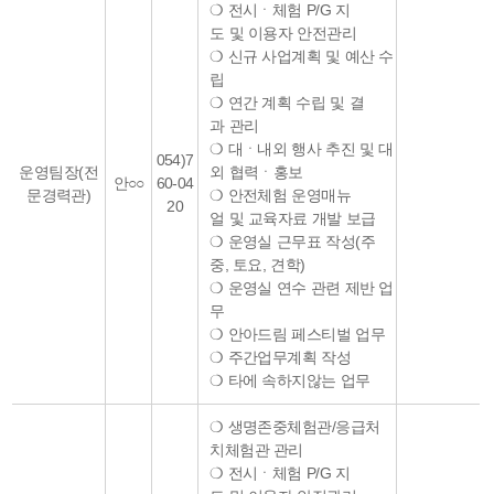
❍ 전시ㆍ체험 P/G 지
도 및 이용자 안전관리
❍ 신규 사업계획 및 예산 수
립
❍ 연간 계획 수립 및 결
과 관리
❍ 대ㆍ내외 행사 추진 및 대
054)7
운영팀장(전
외 협력ㆍ홍보
안○○
60-04
문경력관)
❍ 안전체험 운영매뉴
20
얼 및 교육자료 개발 보급
❍ 운영실 근무표 작성(주
중, 토요, 견학)
❍ 운영실 연수 관련 제반 업
무
❍ 안아드림 페스티벌 업무
❍ 주간업무계획 작성
❍ 타에 속하지않는 업무
❍ 생명존중체험관/응급처
치체험관 관리
❍ 전시ㆍ체험 P/G 지