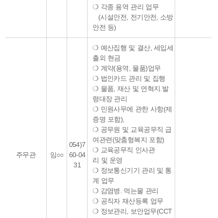
❍ 각종 용역 관리 업무
(시설안전, 전기안전, 소방
안전 등)
❍ 예산집행 및 결산, 세입세
출외 현금
❍ 계약(용역, 물품)업무
❍ 법인카드 관리 및 집행
❍ 물품, 재산 및 연혁지.발
령대장 관리
❍ 민원사무에 관한 사항(제
증명 포함),
❍ 공무원 및 교육공무직 급
여관련(맞춤형복지 포함)
054)7
❍ 교육공무직 인사관
주무관
임○○
60-04
리 및 운영
31
❍ 정보통신기기 관리 및 통
계 업무
❍ 감염병. 먹는물 관리
❍ 공직자 재산등록 업무
❍ 정보관리, 보안업무(CCT