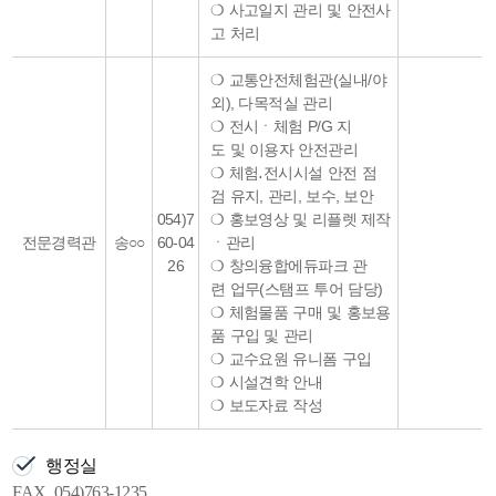
❍ 사고일지 관리 및 안전사
고 처리
❍ 교통안전체험관(실내/야
외), 다목적실 관리
❍ 전시ㆍ체험 P/G 지
도 및 이용자 안전관리
❍ 체험․전시시설 안전 점
검 유지, 관리, 보수, 보안
054)7
❍ 홍보영상 및 리플렛 제작
전문경력관
송○○
60-04
ㆍ관리
26
❍ 창의융합에듀파크 관
련 업무(스탬프 투어 담당)
❍ 체험물품 구매 및 홍보용
품 구입 및 관리
❍ 교수요원 유니폼 구입
❍ 시설견학 안내
❍ 보도자료 작성
행정실
FAX. 054)763-1235