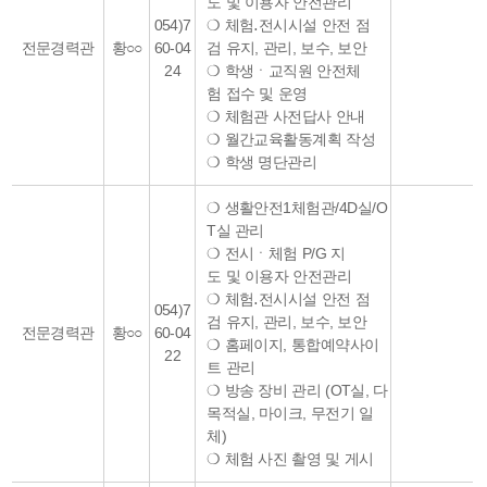
도 및 이용자 안전관리
054)7
❍ 체험․전시시설 안전 점
전문경력관
황○○
60-04
검 유지, 관리, 보수, 보안
24
❍ 학생ㆍ교직원 안전체
험 접수 및 운영
❍ 체험관 사전답사 안내
❍ 월간교육활동계획 작성
❍ 학생 명단관리
❍ 생활안전1체험관/4D실/O
T실 관리
❍ 전시ㆍ체험 P/G 지
도 및 이용자 안전관리
❍ 체험․전시시설 안전 점
054)7
검 유지, 관리, 보수, 보안
전문경력관
황○○
60-04
❍ 홈페이지, 통합예약사이
22
트 관리
❍ 방송 장비 관리 (OT실, 다
목적실, 마이크, 무전기 일
체)
❍ 체험 사진 촬영 및 게시