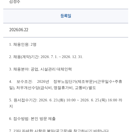
김성수
등록일
2026.06.22
1.
채용인원
: 2
명
2.
채용
(
계약
)
기간
: 2026. 7. 1. ~ 2026. 12. 31.
3.
채용분야
:
공업
,
시설관리 대체인력
4.
보수조건
: 2026
년 정부노임단가
(
제조부문
)×(
근무일수
+
주휴
일
),
처우개선수당
(
급식비
,
명절휴가비
,
교통비
)
별도
5.
원서접수기간
: 2026. 6. 23.(
화
) 10:00 ~ 2026. 6. 25.(목
) 16:00
까
지
6.
접수방법
:
본인 방문 제출
7.
기타 자세한 사항은 붙임
(
공고문
)
을 참고하시기 바랍니다