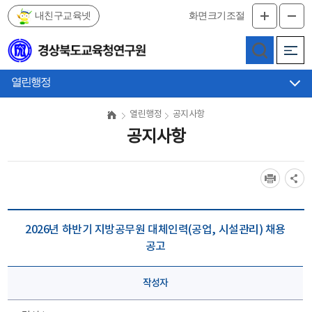
내친구교육넷
화면크기조절
메
인
메
열린행정
뉴
바
열린행정
공지사항
로
공지사항
가
기
2026년 하반기 지방공무원 대체인력(공업, 시설관리) 채용
공고
작성자