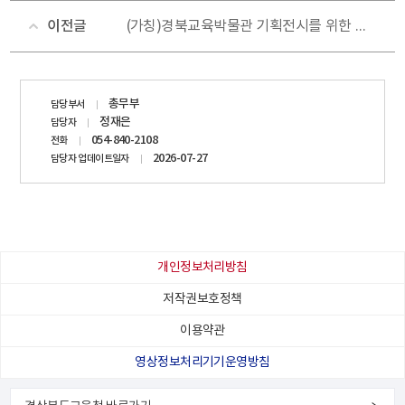
이전글
(가칭)경북교육박물관 기획전시를 위한 추억 이야기 및 관련 자료 공개 수집
담당자
총무부
담당부서
정보
정재은
담당자
054-840-2108
전화
2026-07-27
담당자 업데이트일자
개인정보처리방침
저작권보호정책
이용약관
영상정보처리기기운영방침