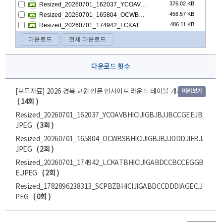
다운로드 횟수
[보도자료] 2026 경북 교원 인문 인사이트 라운드 테이블 개최.hwpx
미리보기
( 14회 )
Resized_20260701_162037_YCOAVBHICIJIGBJBJJBCCGEEJB.
JPEG
( 3회 )
Resized_20260701_165804_OCWBSBHICIJIGBJBJJDDDJIFBJ.
JPEG
( 2회 )
Resized_20260701_174942_LCKATBHICIJIGABDCCBCCEGGB
E.JPEG
( 2회 )
Resized_1782896238313_SCPBZBHICIJIGABDCCDDDIAGEC.J
PEG
( 0회 )