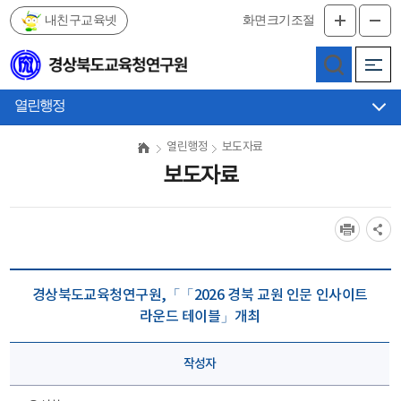
내친구교육넷
화면크기조절
메
인
메
열린행정
뉴
바
열린행정
보도자료
로
보도자료
가
기
경상북도교육청연구원,「「2026 경북 교원 인문 인사이트
라운드 테이블」개최
작성자