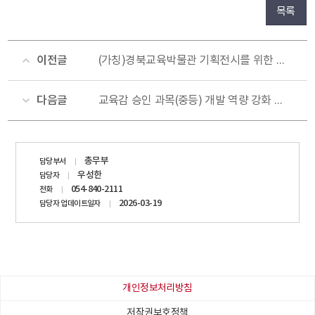
목록
이전글
(가칭)경북교육박물관 기획전시를 위한 추억 이야기 및 관련 자료 공개 수집
다음글
교육감 승인 과목(중등) 개발 역량 강화 교원 연수 실시
담당자
총무부
담당부서
정보
우성한
담당자
054-840-2111
전화
2026-03-19
담당자 업데이트일자
개인정보처리방침
저작권보호정책