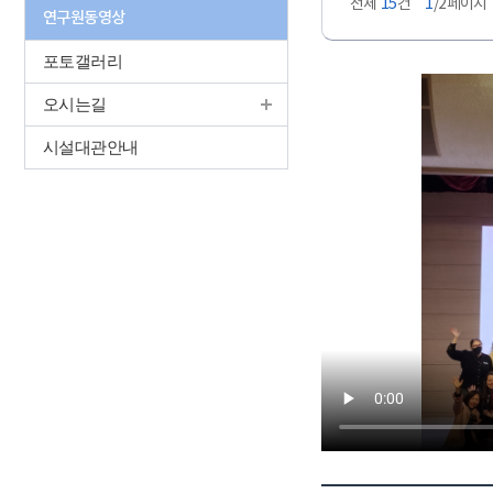
전체
15
건
1
/2페이지
연구원동영상
포토갤러리
오시는길
시설대관안내