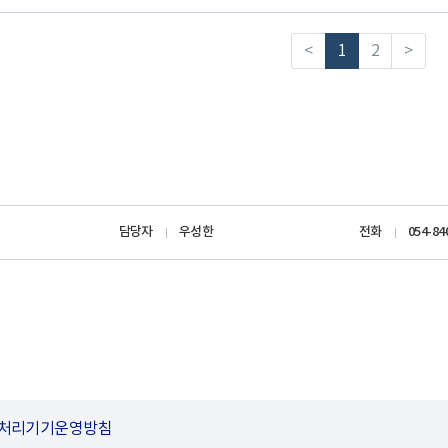
<
1
2
>
담당자
우성한
전화
054-84
처리기기운영방침