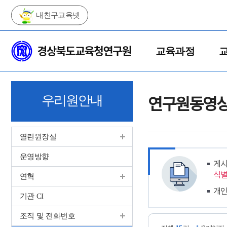
내친구교육넷
메
주
인
메
교육과정
메
뉴
뉴
바
로
우리원안내
연구원동영
가
기
열린원장실
운영방향
게시
식별
연혁
개인
기관 CI
조직 및 전화번호