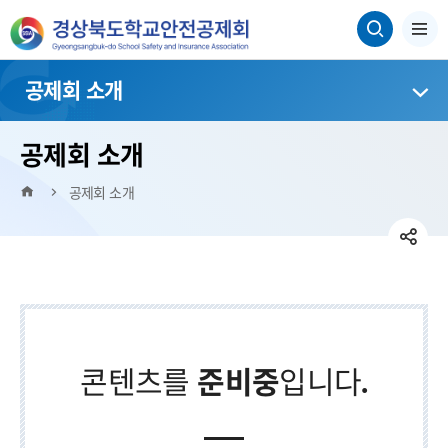
공제회 소개
공제회 소개
HOME
공제회 소개
SN
페
공
트
SN
이
위
유
네
공
스
터
이
유
영
북
콘텐츠를
준비중
입니다.
버
영
역
밴
역
펼