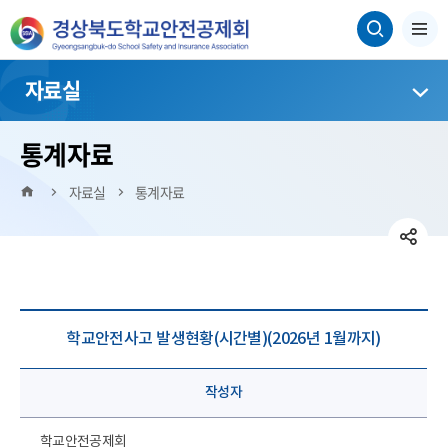
자료실
통계자료
HOME
자료실
통계자료
SN
페
공
트
SN
이
위
유
네
공
스
학교안전사고 발생현황(시간별)(2026년 1월까지)
터
이
유
영
북
버
영
작성자
역
밴
역
펼
학교안전공제회