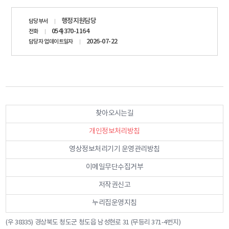
담당자
행정지원담당
담당부서
정보
054)370-1164
전화
2026-07-22
담당자 업데이트일자
오늘
찾아오시는길
의 방
문자 :
개인정보처리방침
5,437
영상정보처리기기 운영관리방침
전체 :
15,101,783
이메일무단수집거부
저작권신고
누리집운영지침
(우 38335) 경상북도 청도군 청도읍 남성현로 31 (무등리 371-4번지)