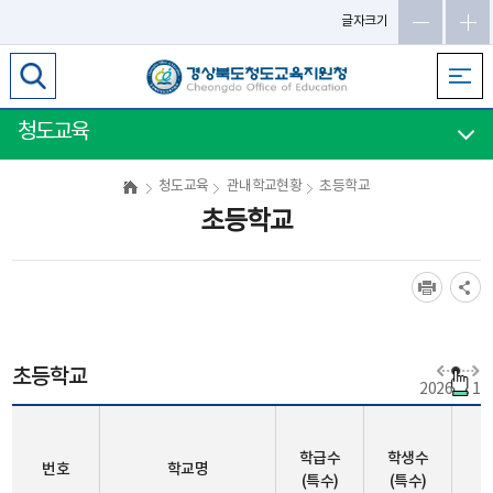
메
글자크기
인
메
뉴
바
청도교육
로
가
청도교육
관내학교현황
초등학교
기
초등학교
초등학교
2026. 3. 1
학급수
학생수
번호
학교명
(특수)
(특수)