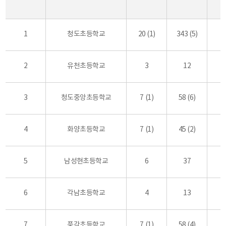
1
청도초등학교
20 (1)
343 (5)
2
유천초등학교
3
12
3
청도중앙초등학교
7 (1)
58 (6)
4
화양초등학교
7 (1)
45 (2)
5
남성현초등학교
6
37
6
각남초등학교
4
13
7
풍각초등학교
7 (1)
58 (4)