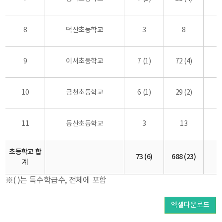
8
덕산초등학교
3
8
9
이서초등학교
7 (1)
72 (4)
10
금천초등학교
6 (1)
29 (2)
11
동산초등학교
3
13
초등학교 합
73 (6)
688 (23)
계
※( )는 특수학급수, 전체에 포함
엑셀다운로드