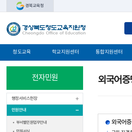
메
경북교육청
인
메
뉴
통
검
바
합
색
로
검
어
가
색
입
주
청도교육
학교지원센터
통합지원센터
기
력
메
뉴
소통과 공감의 교육장실
학교지원센터 안내
Wee센터
전자민원
청도교육
학생맞춤통합지원센터
특수교육지원센터
외국어증
연혁
인력계약지원
영재교육원
교육지원청소개
교육활동지원
과학발명교육센터
행정서비스헌장
관내학교현황
현장활동지원
민원안내
소속기관현황
지역특색지원
예산결산현황
바로바로SOS(현장소통)
외국어증
부서별민원업무안내
교육지원청 CI
학교지원종합자료실
민원서식