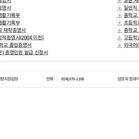
증명서
교원 
110화상/수화/채팅상담
교직원연립관사
증명서
일반직
안전신고
생활기록부
중학교
학원,교습소,개인과외
생활기록부
온라인행정심판
초등학
교 재학증명서
중학교
성폭력온라인신고센터
적증명서(2004 이전)
고등학교
등학교 졸업증명서
외국어(
문) 증명민원 발급 신청서
행정지원담당
전화
054)370-1166
담당자 업데