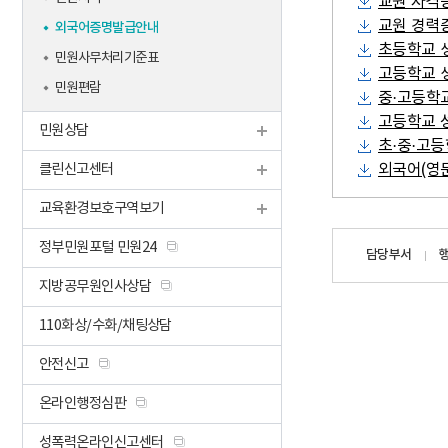
교원 자격
설문조사
교원 경력
외국어증명발급안내
초등학교 
(구)수업지원강사지원일
민원사무처리기준표
정
고등학교 
민원편람
중·고등학
(신)수업지원강사지원일
고등학교 성
정
민원상담
초·중·고
클린신고센터
외국어(영
교육환경보호구역보기
담당자
정부민원포털 민원24
담당부서
정보
지방공무원인사상담
110화상/수화/채팅상담
안전신고
온라인행정심판
성폭력온라인신고센터