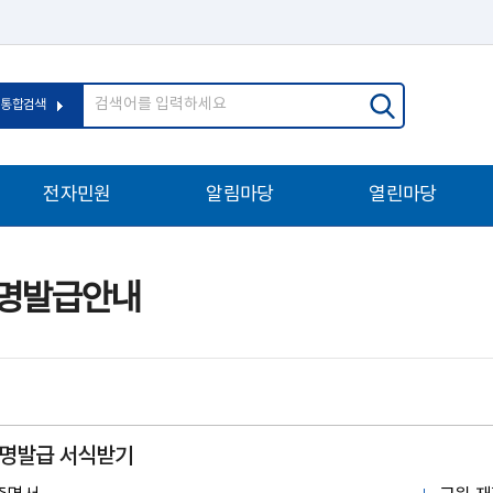
통합검색
전자민원
알림마당
열린마당
행정서비스헌장
공지사항
칭찬합시다
민원안내
이벤트/홍보
학교운영위원회
명발급안내
민원상담
인사발령
청렴공유방
클린신고센터
채용정보
교육환경보호구역보기
구매입찰안내
정부민원포털 민원24
열린감사
학교회계제도
명발급 서식받기
지방공무원인사상담
폐교학교현황