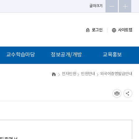
글자크기
로그인
사이트맵
교수학습마당
정보공개/개방
교육홍보
현장맞춤형장학
정보공개제도안내
홍보동영상
전자민원
민원안내
외국어증명발급안내
교실수업개선
정보공개편람
보도자료
창의인성교육
정보목록공개
교육지원청앨범
방과후학교
사전정보공표
자료실
비공개대상정보
현장체험학습공개방
정보공개청구
지역예술교육자원지도
공공데이터개방
테크센터 지원요청
자료실