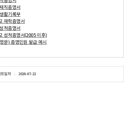
재직증명서
재정공개
 재직증명서
 생활기록부
사립유치원
교 재학증명서
 성적증명서
 성적증명서(2005 이후)
영문) 증명민원 발급 예시
이트일자
2026-07-22